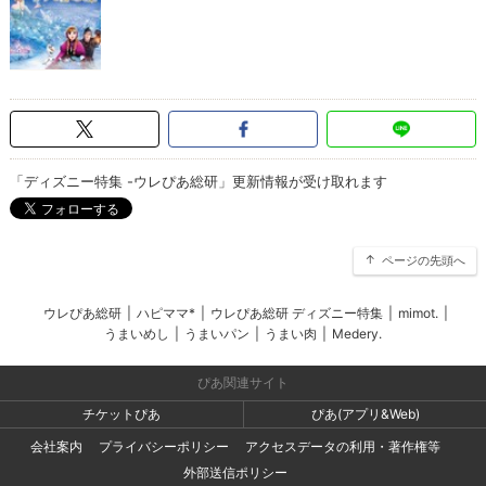
「ディズニー特集 -ウレぴあ総研」更新情報が受け取れます
ページの先頭へ
ウレぴあ総研
|
ハピママ*
|
ウレぴあ総研 ディズニー特集
|
mimot.
|
うまいめし
|
うまいパン
|
うまい肉
|
Medery.
ぴあ関連サイト
チケットぴあ
ぴあ(アプリ&Web)
会社案内
プライバシーポリシー
アクセスデータの利用・著作権等
外部送信ポリシー