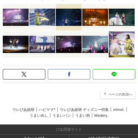
ページの先頭へ
ウレぴあ総研
|
ハピママ*
|
ウレぴあ総研 ディズニー特集
|
mimot.
|
うまいめし
|
うまいパン
|
うまい肉
|
Medery.
ぴあ関連サイト