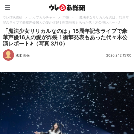
ウレぴあ総研（うれぴあ）
ウレぴあ総研
>
ポップカルチャー
>
声優
>
「魔法少女リリカルなのは」15周年
記念ライブで豪華声優16人の愛が炸裂！衝撃発表もあった代々木公演レポート♪
「魔法少女リリカルなのは」15周年記念ライブで豪
華声優16人の愛が炸裂！衝撃発表もあった代々木公
演レポート♪（写真 3/10）
浅水 美保
2020.2.12 15:00