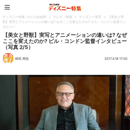
ディズニー特集 -ウレぴあ
ディズニー特集 -ウレぴあ総研
>
テレビ・映画
>
ディズニー実写
>
【美女と野
獣】実写とアニメーションの違いは? なぜここを変えたのか? ビル・コンドン監督イン
タビュー
【美女と野獣】実写とアニメーションの違いは? なぜ
ここを変えたのか? ビル・コンドン監督インタビュー
（写真 2/5）
林田 周也
2017.4.18 17:00