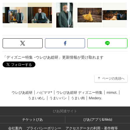
「ディズニー特集 -ウレぴあ総研」更新情報が受け取れます
ページの先頭へ
ウレぴあ総研
|
ハピママ*
|
ウレぴあ総研 ディズニー特集
|
mimot.
|
うまいめし
|
うまいパン
|
うまい肉
|
Medery.
ぴあ関連サイト
チケットぴあ
ぴあ(アプリ&Web)
会社案内
プライバシーポリシー
アクセスデータの利用・著作権等