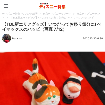
ディズニー特集 -ウレぴあ
ディズニー特集 -ウレぴあ総研
>
東京ディズニーリゾート
>
東京ディズニーラン
ド
>
【TDL新エリアグッズ】いつだってお祭り気分に! ベイマックスのハッピ
【TDL新エリアグッズ】いつだってお祭り気分に! ベ
イマックスのハッピ（写真 7/12）
Hatama
2020.10.30 6:30