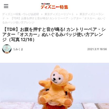
ディズニー特集 -ウレぴあ
ディズニー特集 -ウレぴあ総研
>
東京ディズニーリゾート
>
東京ディズニーラン
ド
>
【TDR】お腹を押すと音が鳴る! カントリーベア・シアター「オスカー」ぬいぐ
るみバッジ使い方アレンジ
【TDR】お腹を押すと音が鳴る! カントリーベア・シ
アター「オスカー」ぬいぐるみバッジ使い方アレン
ジ（写真 12/16）
うみくま
2021.3.11 16:56