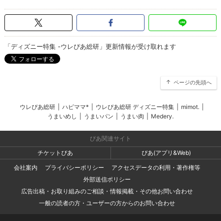
「ディズニー特集 -ウレぴあ総研」更新情報が受け取れます
ページの先頭へ
ウレぴあ総研
|
ハピママ*
|
ウレぴあ総研 ディズニー特集
|
mimot.
|
うまいめし
|
うまいパン
|
うまい肉
|
Medery.
ぴあ関連サイト
チケットぴあ
ぴあ(アプリ&Web)
会社案内
プライバシーポリシー
アクセスデータの利用・著作権等
外部送信ポリシー
広告出稿・お取り組みのご相談・情報掲載・その他お問い合わせ
一般の読者の方・ユーザーの方からのお問い合わせ