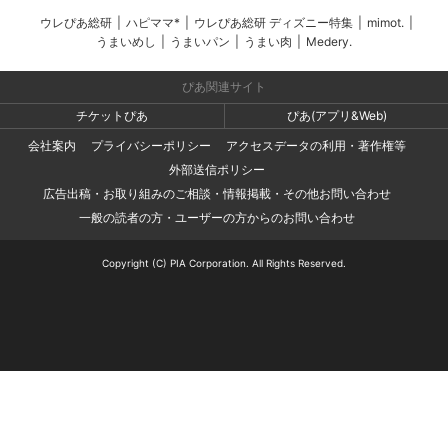
ウレぴあ総研
|
ハピママ*
|
ウレぴあ総研 ディズニー特集
|
mimot.
|
うまいめし
|
うまいパン
|
うまい肉
|
Medery.
ぴあ関連サイト
チケットぴあ
ぴあ(アプリ&Web)
会社案内
プライバシーポリシー
アクセスデータの利用・著作権等
外部送信ポリシー
広告出稿・お取り組みのご相談・情報掲載・その他お問い合わせ
一般の読者の方・ユーザーの方からのお問い合わせ
Copyright (C) PIA Corporation. All Rights Reserved.