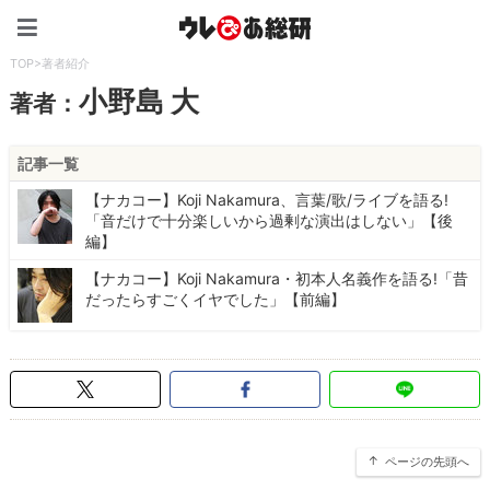
ウレぴあ総研（うれぴあ）
TOP
>
著者紹介
小野島 大
著者：
記事一覧
【ナカコー】Koji Nakamura、言葉/歌/ライブを語る!
「音だけで十分楽しいから過剰な演出はしない」【後
編】
【ナカコー】Koji Nakamura・初本人名義作を語る!「昔
だったらすごくイヤでした」【前編】
ページの先頭へ