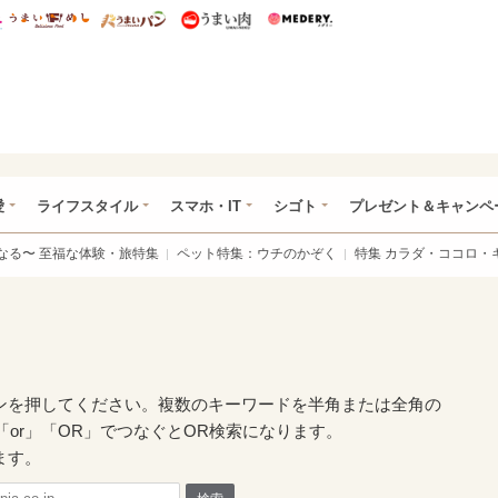
総研 ディズニー特集
mimot.
うまいめし
うまいパン
うまい肉
Medery.
ぴあ総研（うれぴあ）
愛
ライフスタイル
スマホ・IT
シゴト
プレゼント＆キャンペ
なる〜 至福な体験・旅特集
ペット特集：ウチのかぞく
特集 カラダ・ココロ・
ンを押してください。複数のキーワードを半角または全角の
「or」「OR」でつなぐとOR検索になります。
ます。