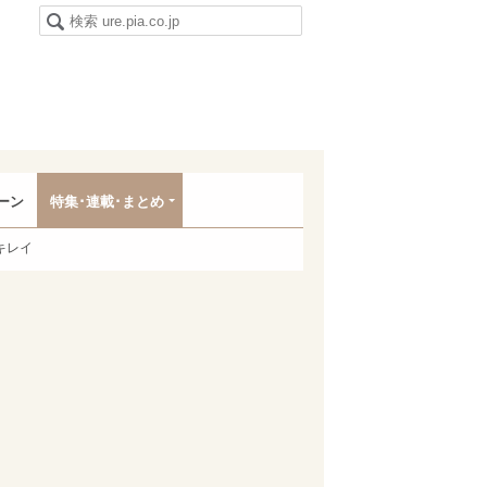
ーン
特集･連載･まとめ
キレイ