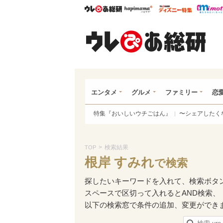
ウレぴあ総研
ハピママ*
ウレぴあ
ウレ
エンタメ
グルメ
ファミリー
恋
特集『おいしいウチごはん』
〜シェアしたく
>
検索結果
TOP
根岸 すみれ
で検索
探したいキーワードを入れて、検索ボタ
スペースで区切って入れるとAND検索、
以下の検索窓で条件の追加、変更ができ