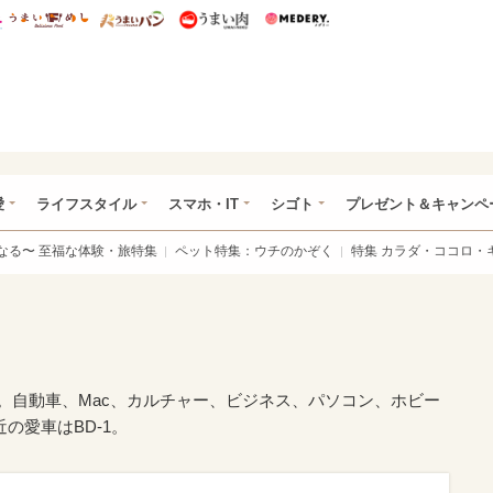
総研 ディズニー特集
mimot.
うまいめし
うまいパン
うまい肉
Medery.
ぴあ総研（うれぴあ）
愛
ライフスタイル
スマホ・IT
シゴト
プレゼント＆キャンペ
なる〜 至福な体験・旅特集
ペット特集：ウチのかぞく
特集 カラダ・ココロ・
。自動車、Mac、カルチャー、ビジネス、パソコン、ホビー
の愛車はBD-1。