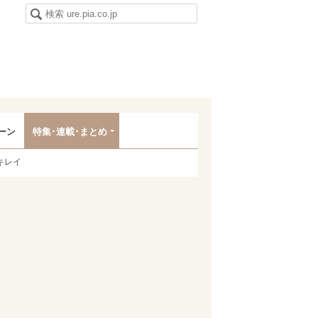
ーン
特集･連載･まとめ
キレイ