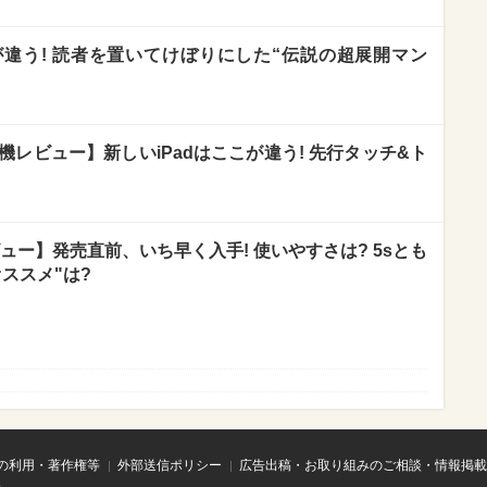
違う! 読者を置いてけぼりにした“伝説の超展開マン
 mini 3実機レビュー】新しいiPadはここが違う! 先行タッチ&ト
実機レビュー】発売直前、いち早く入手! 使いやすさは? 5sとも
ススメ"は?
の利用・著作権等
外部送信ポリシー
広告出稿・お取り組みのご相談・情報掲載