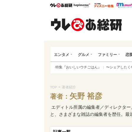
ウレぴあ総研
ハピママ*
ウレぴあ
ウレ
エンタメ
グルメ
ファミリー
恋
特集『おいしいウチごはん』
〜シェアしたく
>
著者紹介
TOP
矢野 裕彦
著者：
エディトル所属の編集者／ディレクター
と、さまざまな雑誌の編集者を歴任。最近
記事一覧