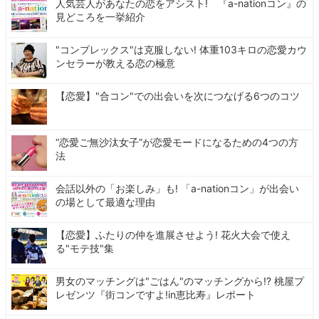
人気芸人があなたの恋をアシスト! 『a-nationコン』の
見どころを一挙紹介
"コンプレックス"は克服しない! 体重103キロの恋愛カウ
ンセラーが教える恋の極意
【恋愛】"合コン"での出会いを次につなげる6つのコツ
“恋愛ご無沙汰女子”が恋愛モードになるための4つの方
法
会話以外の「お楽しみ」も! 「a-nationコン」が出会い
の場として最適な理由
【恋愛】ふたりの仲を進展させよう! 花火大会で使え
る"モテ技"集
男女のマッチングは"ごはん"のマッチングから!? 桃屋プ
レゼンツ『街コンですよ!in恵比寿』レポート