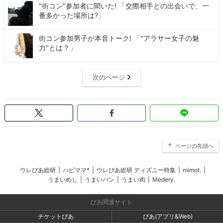
"街コン"参加者に聞いた! 「交際相手との出会いで、一
番多かった場所は?」
街コン参加男子が本音トーク! 「"アラサー女子の魅
力"とは？」
次のページ
ページの先頭へ
ウレぴあ総研
|
ハピママ*
|
ウレぴあ総研 ディズニー特集
|
mimot.
|
うまいめし
|
うまいパン
|
うまい肉
|
Medery.
ぴあ関連サイト
チケットぴあ
ぴあ(アプリ&Web)