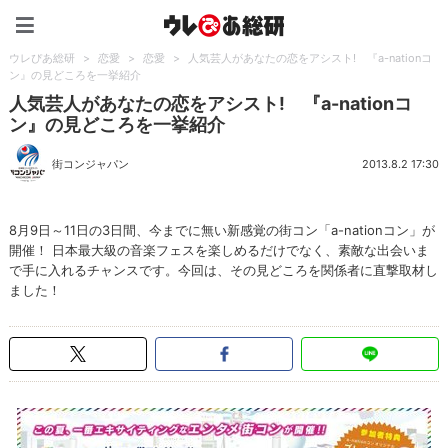
ウレぴあ総研（うれぴあ）
ウレぴあ総研
>
恋愛
>
恋愛
>
人気芸人があなたの恋をアシスト! 『a-nationコ
ン』の見どころを一挙紹介
人気芸人があなたの恋をアシスト! 『a-nationコ
ン』の見どころを一挙紹介
街コンジャパン
2013.8.2 17:30
8月9日～11日の3日間、今までに無い新感覚の街コン「a-nationコン」が
開催！ 日本最大級の音楽フェスを楽しめるだけでなく、素敵な出会いま
で手に入れるチャンスです。今回は、その見どころを関係者に直撃取材し
ました！