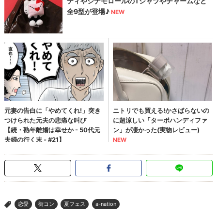
恋愛
街コン
夏フェス
a-nation
>