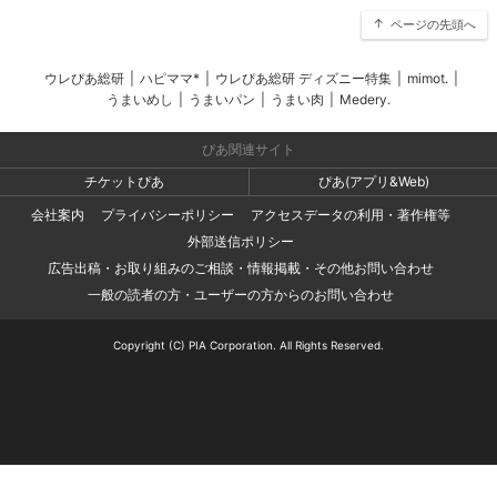
ページの先頭へ
ウレぴあ総研
|
ハピママ*
|
ウレぴあ総研 ディズニー特集
|
mimot.
|
うまいめし
|
うまいパン
|
うまい肉
|
Medery.
ぴあ関連サイト
チケットぴあ
ぴあ(アプリ&Web)
会社案内
プライバシーポリシー
アクセスデータの利用・著作権等
外部送信ポリシー
広告出稿・お取り組みのご相談・情報掲載・その他お問い合わせ
一般の読者の方・ユーザーの方からのお問い合わせ
Copyright (C) PIA Corporation. All Rights Reserved.