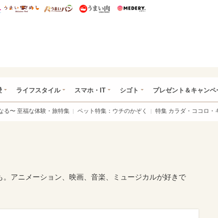
総研 ディズニー特集
mimot.
うまいめし
うまいパン
うまい肉
Medery.
ぴあ総研（うれぴあ）
愛
ライフスタイル
スマホ・IT
シゴト
プレゼント＆キャンペ
なる〜 至福な体験・旅特集
ペット特集：ウチのかぞく
特集 カラダ・ココロ・
も。アニメーション、映画、音楽、ミュージカルが好きで