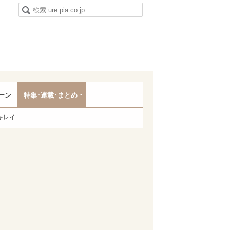
ーン
特集･連載･まとめ
キレイ