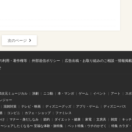
次のページ
の利用・著作権等
外部送信ポリシー
広告出稿・お取り組みのご相談・情報掲載
せ
.5次元ミュージカル
演劇
ニコ動
本・マンガ
ゲーム
イベント
アート
スポ
レジャー
混雑対策
テレビ・映画
ディズニーグッズ
アプリ・ゲーム
ディズニーパス
酒
コンビニ
カフェ・ショップ
ファミレス
かけ
マナー・身だしなみ
節約
ダイエット・健康
家電
文房具
雑貨
キッチ
〜シェアしたくなる〜 至福な体験・旅特集
ペット特集：ウチのかぞく
特集 カラダ