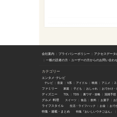
会社案内
プライバシーポリシー
アクセスデータ
一般の読者の方・ユーザーの方からのお問い合わ
カテゴリー
エンタメ･テレビ
テレビ
音楽
V系
アイドル
映画
アニメ
2
ファミリー
家庭
子ども
おしゃれ
おでかけ・
ディズニー
TDL
TDS
裏ワザ・攻略
混雑予想
グルメ･料理
スイーツ
食品
飲料
お菓子
お
ライフスタイル
生活・ライフハック
お金
おで
特集
・
連載
・
まとめ
特集『おいしいウチごはん』