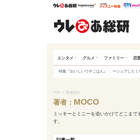
ウレぴあ総研
ハピママ*
ウレぴあ
ウレ
エンタメ
グルメ
ファミリー
恋
特集『おいしいウチごはん』
〜シェアしたく
>
著者紹介
TOP
MOCO
著者：
ミッキーとミニーを追いかけてどこまで
す。
記事一覧