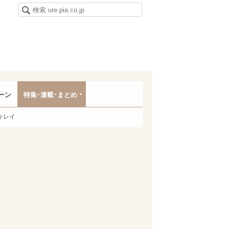
ーン
特集･連載･まとめ
キレイ