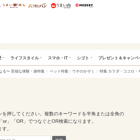
総研 ディズニー特集
mimot.
うまいめし
うまいパン
うまい肉
Medery.
ぴあ総研（うれぴあ）
愛
ライフスタイル
スマホ・IT
シゴト
プレゼント＆キャンペ
なる〜 至福な体験・旅特集
ペット特集：ウチのかぞく
特集 カラダ・ココロ・
ンを押してください。複数のキーワードを半角または全角の
「or」「OR」でつなぐとOR検索になります。
ます。