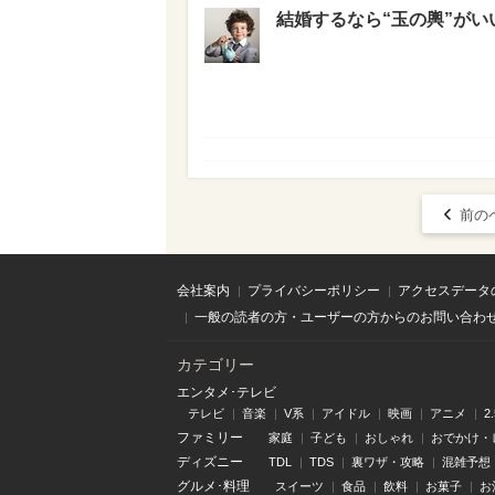
結婚するなら“玉の輿”がい
前の
会社案内
プライバシーポリシー
アクセスデータ
一般の読者の方・ユーザーの方からのお問い合わ
カテゴリー
エンタメ･テレビ
テレビ
音楽
V系
アイドル
映画
アニメ
2
ファミリー
家庭
子ども
おしゃれ
おでかけ・
ディズニー
TDL
TDS
裏ワザ・攻略
混雑予想
グルメ･料理
スイーツ
食品
飲料
お菓子
お