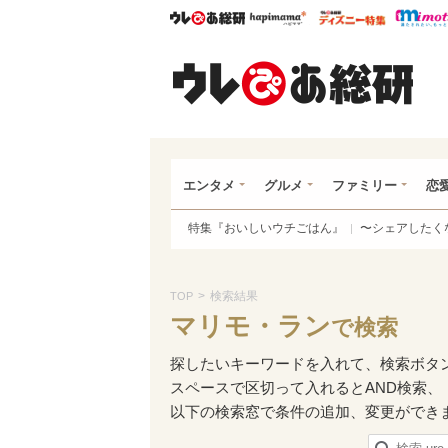
ウレぴあ総研
ハピママ*
ウレぴあ
ウレ
エンタメ
グルメ
ファミリー
恋
特集『おいしいウチごはん』
〜シェアしたく
>
検索結果
TOP
マリモ・ラン
で検索
探したいキーワードを入れて、検索ボタ
スペースで区切って入れるとAND検索、
以下の検索窓で条件の追加、変更ができ