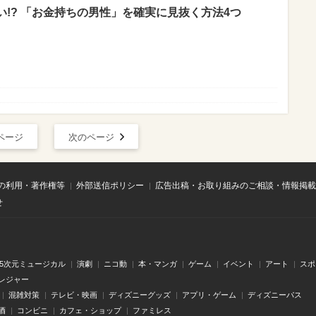
い!? 「お金持ちの男性」を確実に見抜く方法4つ
ページ
次のページ
の利用・著作権等
外部送信ポリシー
広告出稿・お取り組みのご相談・情報掲載
せ
.5次元ミュージカル
演劇
ニコ動
本・マンガ
ゲーム
イベント
アート
スポ
レジャー
混雑対策
テレビ・映画
ディズニーグッズ
アプリ・ゲーム
ディズニーパス
酒
コンビニ
カフェ・ショップ
ファミレス