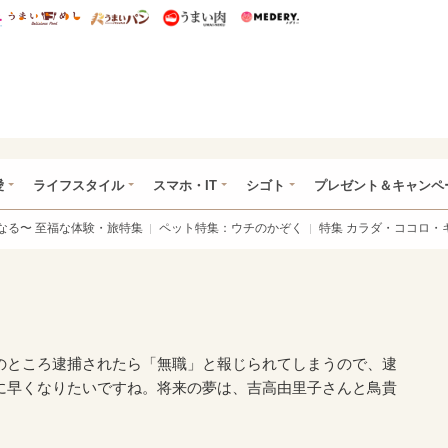
総研 ディズニー特集
mimot.
うまいめし
うまいパン
うまい肉
Medery.
ぴあ総研（うれぴあ）
愛
ライフスタイル
スマホ・IT
シゴト
プレゼント＆キャンペ
なる〜 至福な体験・旅特集
ペット特集：ウチのかぞく
特集 カラダ・ココロ・
のところ逮捕されたら「無職」と報じられてしまうので、逮
に早くなりたいですね。将来の夢は、吉高由里子さんと鳥貴