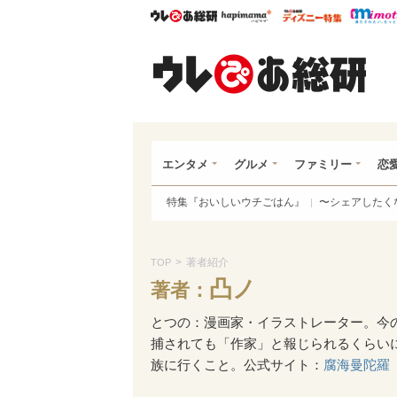
ウレぴあ総研
ハピママ*
ウレぴあ
ウレ
エンタメ
グルメ
ファミリー
恋
特集『おいしいウチごはん』
〜シェアしたく
>
著者紹介
TOP
凸ノ
著者：
とつの：漫画家・イラストレーター。今
捕されても「作家」と報じられるくらい
族に行くこと。公式サイト：
腐海曼陀羅