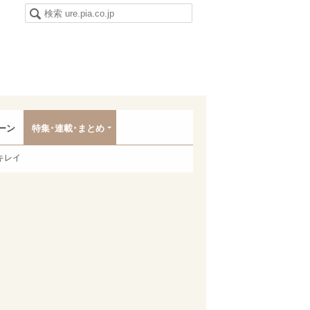
ーン
特集･連載･まとめ
キレイ