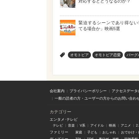
対応するとどうなるのか？
緊迫するシーンであり得ない!
てる場合か」映画5選
>
オモトピア
オモトピア恋愛
バーグ
会社案内
プライバシーポリシー
アクセスデータ
一般の読者の方・ユーザーの方からのお問い合わ
カテゴリー
エンタメ･テレビ
テレビ
音楽
V系
アイドル
映画
アニメ
2
ファミリー
家庭
子ども
おしゃれ
おでかけ・