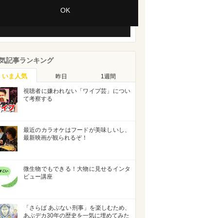
Session ID:
2026-08-08:3867644f496e2da32d14f4b8
OK
Player Element ID:
vjs_video_3
気記事ランキング
いま人気
昨日
1週間
視聴者に嫌われない「ワイプ芸」につい
て考察する
最近のカラオケはフードが美味しいし、
最新映画が観られるぞ！
微生物でもできる！大物に見せるインタ
ビュー講座
「さらば あぶない刑事」を楽しむため、
あぶデカ30年の歴史を一気に埋めてみた