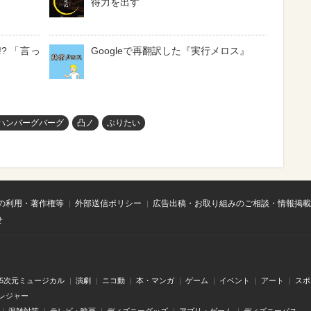
得力を出す
? 「言っ
Googleで再翻訳した『実行メロス』
ハンバーグバーグ
凸ノ
ぶりたい
の利用・著作権等
外部送信ポリシー
広告出稿・お取り組みのご相談・情報掲載
せ
.5次元ミュージカル
演劇
ニコ動
本・マンガ
ゲーム
イベント
アート
スポ
レジャー