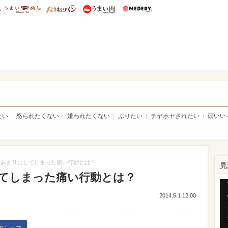
総研 ディズニー特集
mimot.
うまいめし
うまいパン
うまい肉
Medery.
トピア
たい
怒られたくない
嫌われたくない
ぶりたい
チヤホヤされたい
頭いい
なあまりにしてしまった痛い行動とは？
見
てしまった痛い行動とは？
Th
is
2014.5.1 12:00
a
mo
wi