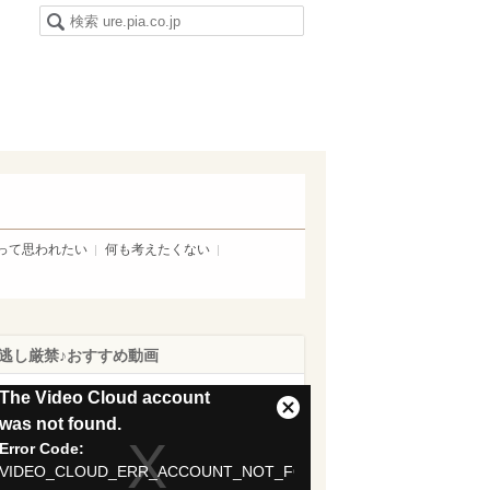
って思われたい
何も考えたくない
逃し厳禁♪おすすめ動画
is
The Video Cloud account
Close
was not found.
Modal
Error Code:
dal
Dialog
VIDEO_CLOUD_ERR_ACCOUNT_NOT_FOUND
ndow.