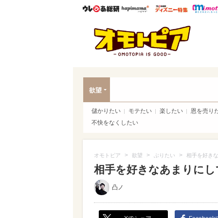
ウレぴあ総研
ハピママ*
ウレぴあ
オモ
欲望
儲かりたい
モテたい
楽したい
恩を売り
不快をなくしたい
>
>
>
オモトピア
欲望
ぶりたい
相手を好き
相手を好きなあまりにし
凸ノ