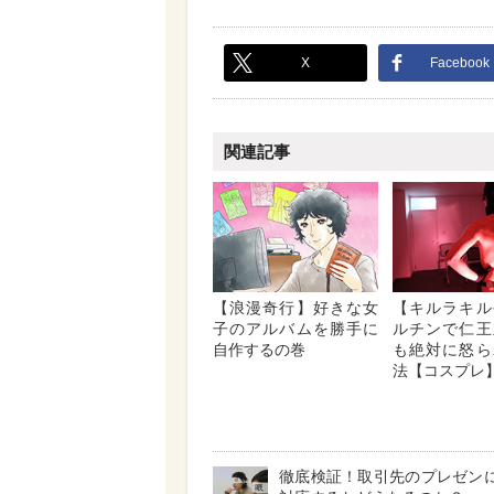
X
Facebook
関連記事
【浪漫奇行】好きな女
【キルラキル
子のアルバムを勝手に
ルチンで仁王
自作するの巻
も絶対に怒ら
法【コスプレ
徹底検証！取引先のプレゼンに