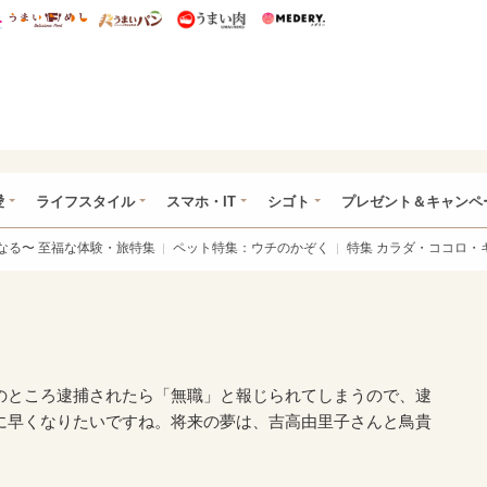
総研 ディズニー特集
mimot.
うまいめし
うまいパン
うまい肉
Medery.
ぴあ総研（うれぴあ）
愛
ライフスタイル
スマホ・IT
シゴト
プレゼント＆キャンペ
なる〜 至福な体験・旅特集
ペット特集：ウチのかぞく
特集 カラダ・ココロ・
のところ逮捕されたら「無職」と報じられてしまうので、逮
に早くなりたいですね。将来の夢は、吉高由里子さんと鳥貴