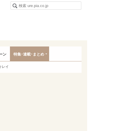
ーン
特集･連載･まとめ
キレイ