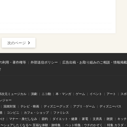
次のページ
の利用・著作権等
外部送信ポリシー
広告出稿・お取り組みのご相談・情報掲載
せ
.5次元ミュージカル
演劇
ニコ動
本・マンガ
ゲーム
イベント
アート
スポ
レジャー
混雑対策
テレビ・映画
ディズニーグッズ
アプリ・ゲーム
ディズニーパス
酒
コンビニ
カフェ・ショップ
ファミレス
かけ
マナー・身だしなみ
節約
ダイエット・健康
家電
文房具
雑貨
キッチ
〜シェアしたくなる〜 至福な体験・旅特集
ペット特集：ウチのかぞく
特集 カラダ