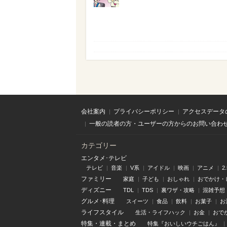
会社案内
プライバシーポリシー
アクセスデータ
一般の読者の方・ユーザーの方からのお問い合わ
カテゴリー
エンタメ･テレビ
テレビ
音楽
V系
アイドル
映画
アニメ
2
ファミリー
家庭
子ども
おしゃれ
おでかけ・
ディズニー
TDL
TDS
裏ワザ・攻略
混雑予想
グルメ･料理
スイーツ
食品
飲料
お菓子
お
ライフスタイル
生活・ライフハック
お金
おで
特集
・
連載
・
まとめ
特集『おいしいウチごはん』