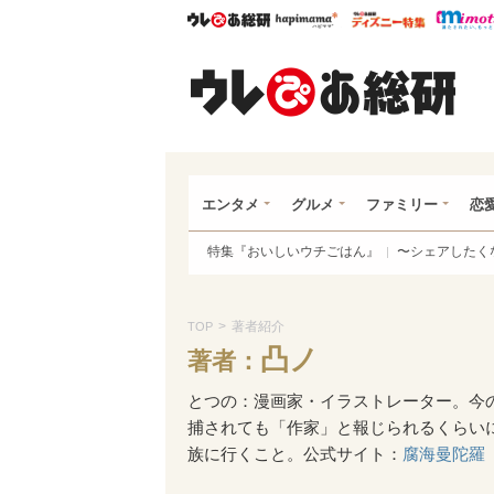
ウレぴあ総研
ハピママ*
ウレぴあ
ウレ
エンタメ
グルメ
ファミリー
恋
特集『おいしいウチごはん』
〜シェアしたく
>
著者紹介
TOP
凸ノ
著者：
とつの：漫画家・イラストレーター。今
捕されても「作家」と報じられるくらい
族に行くこと。公式サイト：
腐海曼陀羅