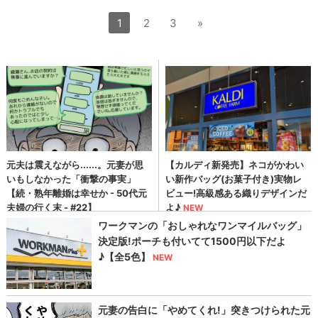
1
2
3
»