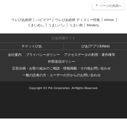
ページの先頭へ
ウレぴあ総研
|
ハピママ*
|
ウレぴあ総研 ディズニー特集
|
mimot.
|
うまいめし
|
うまいパン
|
うまい肉
|
Medery.
ぴあ関連サイト
チケットぴあ
ぴあ(アプリ&Web)
会社案内
プライバシーポリシー
アクセスデータの利用・著作権等
外部送信ポリシー
広告出稿・お取り組みのご相談・情報掲載・その他お問い合わせ
一般の読者の方・ユーザーの方からのお問い合わせ
Copyright (C) PIA Corporation. All Rights Reserved.