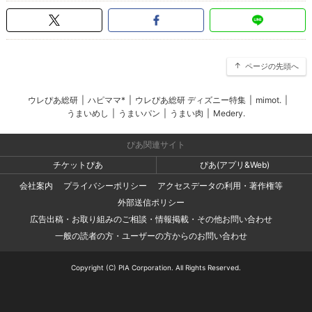
ページの先頭へ
ウレぴあ総研
|
ハピママ*
|
ウレぴあ総研 ディズニー特集
|
mimot.
|
うまいめし
|
うまいパン
|
うまい肉
|
Medery.
ぴあ関連サイト
チケットぴあ
ぴあ(アプリ&Web)
会社案内
プライバシーポリシー
アクセスデータの利用・著作権等
外部送信ポリシー
広告出稿・お取り組みのご相談・情報掲載・その他お問い合わせ
一般の読者の方・ユーザーの方からのお問い合わせ
Copyright (C) PIA Corporation. All Rights Reserved.