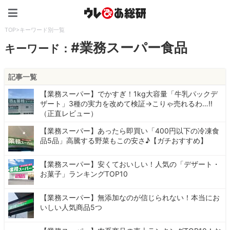
ウレぴあ総研（うれぴあ）
TOP
>
キーワード別一覧
#業務スーパー食品
キーワード：
記事一覧
【業務スーパー】でかすぎ！1kg大容量「牛乳パックデ
ザート」3種の実力を改めて検証→こりゃ売れるわ…!!
（正直レビュー）
【業務スーパー】あったら即買い「400円以下の冷凍食
品5品」高騰する野菜もこの安さ♪【ガチおすすめ】
【業務スーパー】安くておいしい！人気の「デザート・
お菓子」ランキングTOP10
【業務スーパー】無添加なのが信じられない！本当にお
いしい人気商品5つ