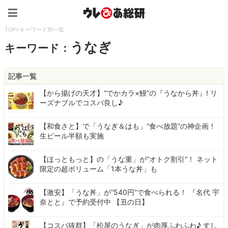
ウレぴあ総研（うれぴあ）
TOP
>
キーワード別一覧
うなぎ
キーワード：
記事一覧
【から揚げの天才】“でかカラ×鰻”の『うなから丼』! リ
ーズナブルでコスパ良し♪
【和食さと】で「うなぎ＆はも」“食べ放題”の神企画！
生ビール半額も実施
【ほっともっと】の「うな重」が“オトク割引”！ ネット
限定の超ボリューム「1本うな丼」も
【激安】「うな丼」が“540円”で食べられる！ 『名代 宇
奈とと』で予約受付中 【丑の日】
【コスパ抜群】「松屋のうなぎ」が肉厚ふわふわ♪ すし