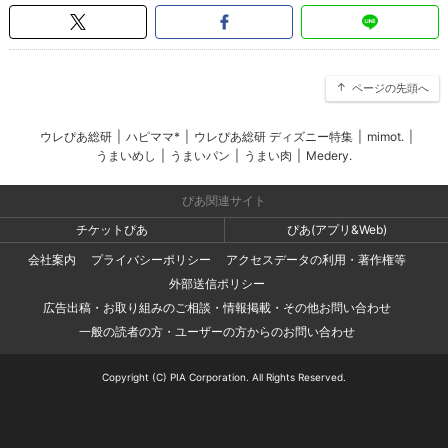
ページの先頭へ
ウレぴあ総研
|
ハピママ*
|
ウレぴあ総研 ディズニー特集
|
mimot.
|
うまいめし
|
うまいパン
|
うまい肉
|
Medery.
ぴあ関連サイト
チケットぴあ
ぴあ(アプリ&Web)
会社案内
プライバシーポリシー
アクセスデータの利用・著作権等
外部送信ポリシー
広告出稿・お取り組みのご相談・情報掲載・その他お問い合わせ
一般の読者の方・ユーザーの方からのお問い合わせ
Copyright (C) PIA Corporation. All Rights Reserved.