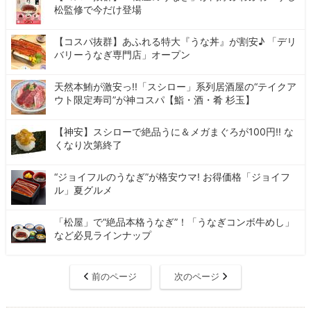
松監修で今だけ登場
【コスパ抜群】あふれる特大『うな丼』が割安♪ 「デリ
バリーうなぎ専門店」オープン
天然本鮪が激安っ!!「スシロー」系列居酒屋の“テイクア
ウト限定寿司”が神コスパ【鮨・酒・肴 杉玉】
【神安】スシローで絶品うに＆メガまぐろが100円!! な
くなり次第終了
“ジョイフルのうなぎ”が格安ウマ! お得価格「ジョイフ
ル」夏グルメ
「松屋」で“絶品本格うなぎ”！「うなぎコンボ牛めし」
など必見ラインナップ
前のページ
次のページ