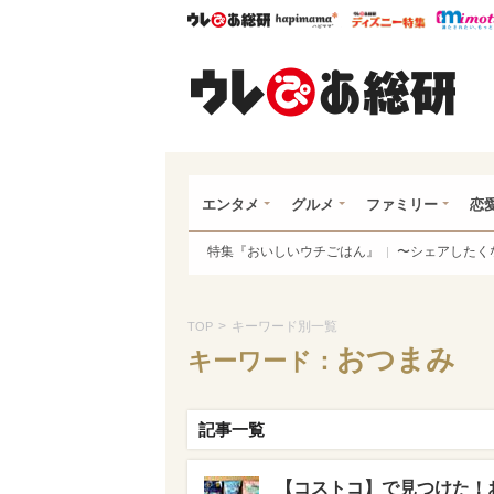
ウレぴあ総研
ハピママ*
ウレぴあ
ウレ
エンタメ
グルメ
ファミリー
恋
特集『おいしいウチごはん』
〜シェアしたく
>
キーワード別一覧
TOP
おつまみ
キーワード：
記事一覧
【コストコ】で見つけた！