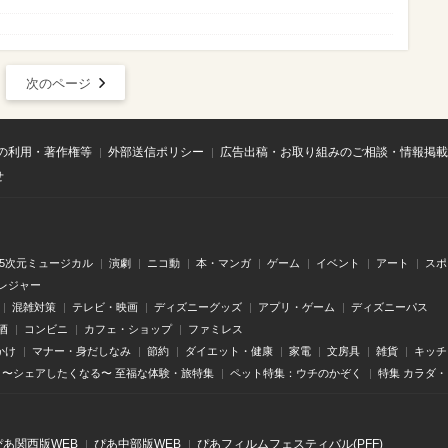
次のページ
の利用・著作権等
外部送信ポリシー
広告出稿・お取り組みのご相談・情報掲載
せ
.5次元ミュージカル
演劇
ニコ動
本・マンガ
ゲーム
イベント
アート
スポ
レジャー
混雑対策
テレビ・映画
ディズニーグッズ
アプリ・ゲーム
ディズニーパス
酒
コンビニ
カフェ・ショップ
ファミレス
かけ
マナー・身だしなみ
節約
ダイエット・健康
家電
文房具
雑貨
キッチ
〜シェアしたくなる〜 至福な体験・旅特集
ペット特集：ウチのかぞく
特集 カラダ
ぴあ関⻄版WEB
ぴあ中部版WEB
ぴあフィルムフェスティバル(PFF)