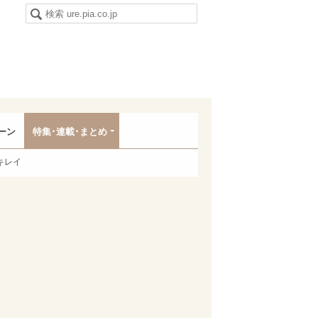
ーン
特集･連載･まとめ
キレイ