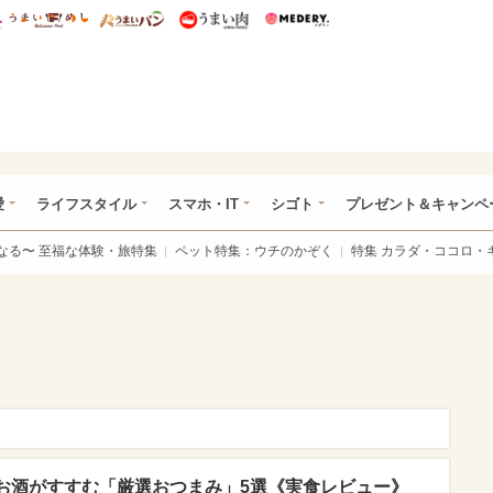
総研 ディズニー特集
mimot.
うまいめし
うまいパン
うまい肉
Medery.
ぴあ総研（うれぴあ）
愛
ライフスタイル
スマホ・IT
シゴト
プレゼント＆キャンペ
なる〜 至福な体験・旅特集
ペット特集：ウチのかぞく
特集 カラダ・ココロ・
お酒がすすむ「厳選おつまみ」5選《実食レビュー》