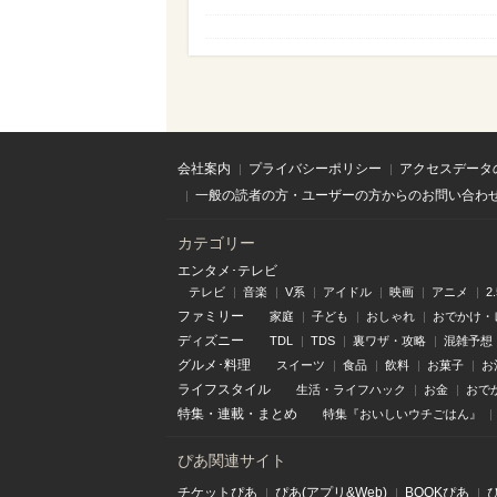
会社案内
プライバシーポリシー
アクセスデータ
一般の読者の方・ユーザーの方からのお問い合わ
カテゴリー
エンタメ･テレビ
テレビ
音楽
V系
アイドル
映画
アニメ
2
ファミリー
家庭
子ども
おしゃれ
おでかけ・
ディズニー
TDL
TDS
裏ワザ・攻略
混雑予想
グルメ･料理
スイーツ
食品
飲料
お菓子
お
ライフスタイル
生活・ライフハック
お金
おで
特集
・
連載
・
まとめ
特集『おいしいウチごはん』
ぴあ関連サイト
チケットぴあ
ぴあ(アプリ&Web)
BOOKぴあ