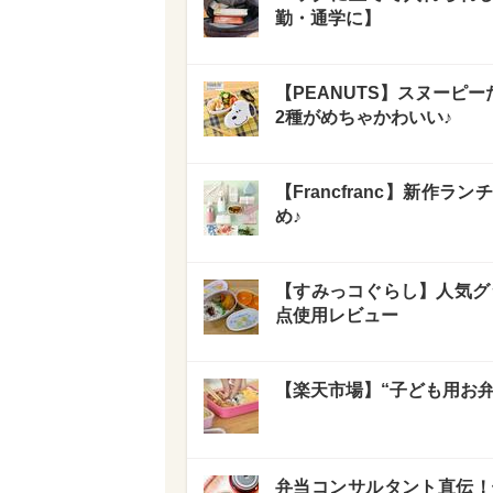
勤・通学に】
【PEANUTS】スヌーピ
2種がめちゃかわいい♪
【Francfranc】新
め♪
【すみっコぐらし】人気グッ
点使用レビュー
【楽天市場】“子ども用お弁
弁当コンサルタント直伝！