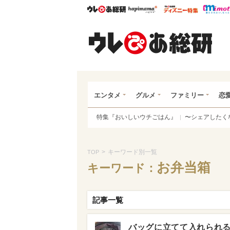
ウレぴあ総研
ハピママ*
ウレぴあ
ウレ
エンタメ
グルメ
ファミリー
恋
特集『おいしいウチごはん』
〜シェアしたく
>
キーワード別一覧
TOP
お弁当箱
キーワード：
記事一覧
バッグに立てて入れられる