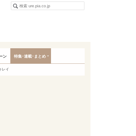
ーン
特集･連載･まとめ
キレイ