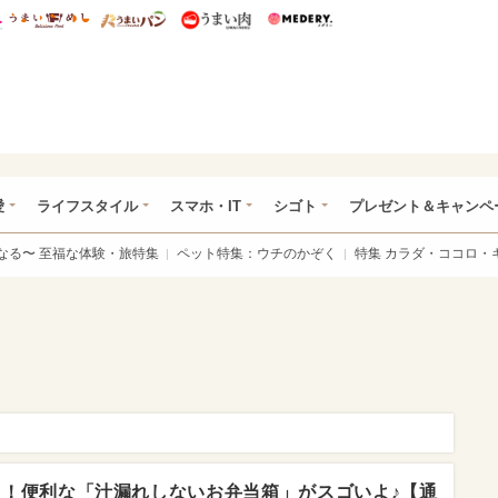
総研 ディズニー特集
mimot.
うまいめし
うまいパン
うまい肉
Medery.
ぴあ総研（うれぴあ）
愛
ライフスタイル
スマホ・IT
シゴト
プレゼント＆キャンペ
なる〜 至福な体験・旅特集
ペット特集：ウチのかぞく
特集 カラダ・ココロ・
！便利な「汁漏れしないお弁当箱」がスゴいよ♪【通