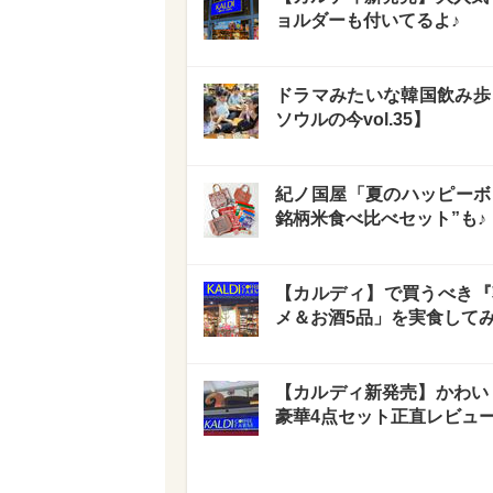
ョルダーも付いてるよ♪
ドラマみたいな韓国飲み歩
ソウルの今vol.35】
紀ノ国屋「夏のハッピーボ
銘柄米食べ比べセット”も♪
【カルディ】で買うべき『
メ＆お酒5品」を実食して
【カルディ新発売】かわい
豪華4点セット正直レビュ