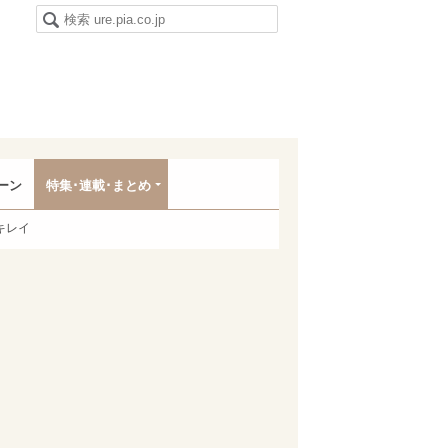
ーン
特集･連載･まとめ
キレイ