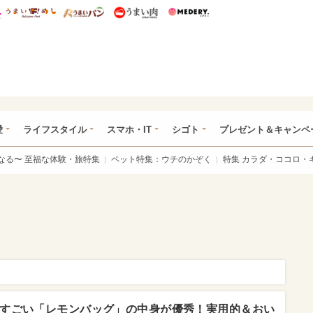
総研 ディズニー特集
mimot.
うまいめし
うまいパン
うまい肉
Medery.
ぴあ総研（うれぴあ）
愛
ライフスタイル
スマホ・IT
シゴト
プレゼント＆キャンペ
なる〜 至福な体験・旅特集
ペット特集：ウチのかぞく
特集 カラダ・ココロ・
すごい「レモンバッグ」の中身が優秀！実用的＆おい