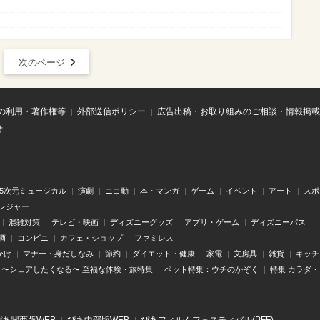
次のページ
の利用・著作権等
外部送信ポリシー
広告出稿・お取り組みのご相談・情報掲載
せ
.5次元ミュージカル
演劇
ニコ動
本・マンガ
ゲーム
イベント
アート
スポ
レジャー
混雑対策
テレビ・映画
ディズニーグッズ
アプリ・ゲーム
ディズニーパス
酒
コンビニ
カフェ・ショップ
ファミレス
かけ
マナー・身だしなみ
節約
ダイエット・健康
家電
文房具
雑貨
キッチ
〜シェアしたくなる〜 至福な体験・旅特集
ペット特集：ウチのかぞく
特集 カラダ