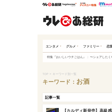
ウレぴあ総研
ハピママ*
ウレぴあ
ウレ
エンタメ
グルメ
ファミリー
恋
特集『おいしいウチごはん』
〜シェアしたく
>
キーワード別一覧
TOP
お酒
キーワード：
記事一覧
【カルディ新発売】高級感