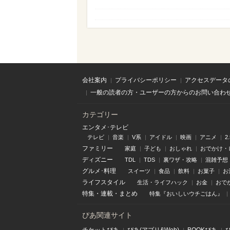
会社案内
プライバシーポリシー
アクセスデータ
一般の読者の方・ユーザーの方からのお問い合わ
カテゴリー
エンタメ･テレビ
テレビ
音楽
V系
アイドル
映画
アニメ
2
ファミリー
家庭
子ども
おしゃれ
おでかけ・
ディズニー
TDL
TDS
裏ワザ・攻略
混雑予想
グルメ･料理
スイーツ
食品
飲料
お菓子
お
ライフスタイル
生活・ライフハック
お金
おで
特集
・
連載
・
まとめ
特集『おいしいウチごはん』
ぴあ関連サイト