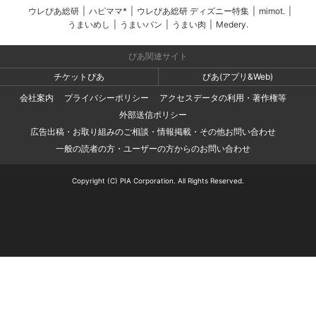
ウレぴあ総研
|
ハピママ*
|
ウレぴあ総研 ディズニー特集
|
mimot.
|
うまいめし
|
うまいパン
|
うまい肉
|
Medery.
ぴあ関連サイト
チケットぴあ
ぴあ(アプリ&Web)
会社案内
プライバシーポリシー
アクセスデータの利用・著作権等
外部送信ポリシー
広告出稿・お取り組みのご相談・情報掲載・その他お問い合わせ
一般の読者の方・ユーザーの方からのお問い合わせ
Copyright (C) PIA Corporation. All Rights Reserved.