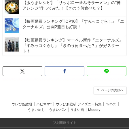
【激うまレシピ】「サッポロ一番みそラーメン」の“神
アレンジ”作ってみた！【きのう何食べた？】
【映画動員ランキングTOP10】『すみっコぐらし』『エ
ターナルズ』公開2週目も好調！
【映画動員ランキング】マーベル新作『エターナルズ』
『すみっコぐらし』『きのう何食べた？』が好スター
ト！
ページの先頭へ
ウレぴあ総研
|
ハピママ*
|
ウレぴあ総研 ディズニー特集
|
mimot.
|
うまいめし
|
うまいパン
|
うまい肉
|
Medery.
ぴあ関連サイト