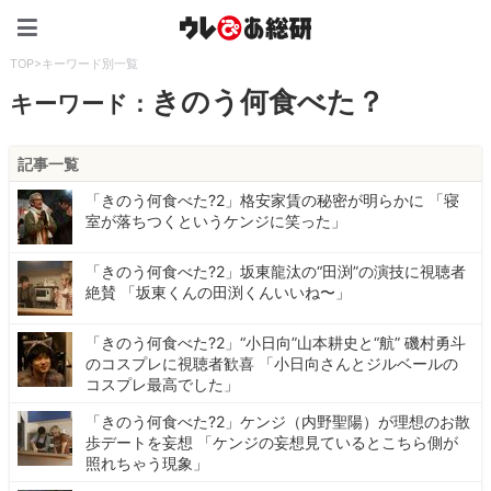
ウレぴあ総研（うれぴあ）
TOP
>
キーワード別一覧
きのう何食べた？
キーワード：
記事一覧
「きのう何食べた?2」格安家賃の秘密が明らかに 「寝
室が落ちつくというケンジに笑った」
「きのう何食べた?2」坂東龍汰の“田渕”の演技に視聴者
絶賛 「坂東くんの田渕くんいいね︎〜」
「きのう何食べた?2」“小日向”山本耕史と“航” 磯村勇斗
のコスプレに視聴者歓喜 「小日向さんとジルベールの
コスプレ最高でした」
「きのう何食べた?2」ケンジ（内野聖陽）が理想のお散
歩デートを妄想 「ケンジの妄想見ているとこちら側が
照れちゃう現象」