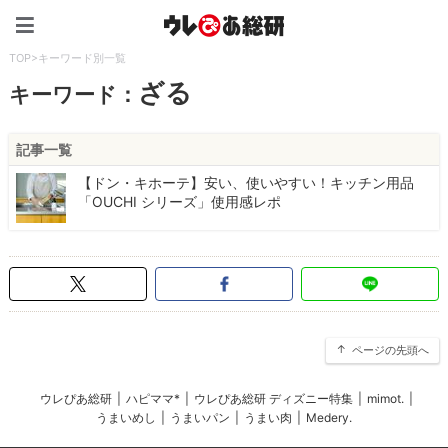
ウレぴあ総研（うれぴあ）
TOP
>
キーワード別一覧
ざる
キーワード：
記事一覧
【ドン・キホーテ】安い、使いやすい！キッチン用品
「OUCHI シリーズ」使用感レポ
ページの先頭へ
ウレぴあ総研
|
ハピママ*
|
ウレぴあ総研 ディズニー特集
|
mimot.
|
うまいめし
|
うまいパン
|
うまい肉
|
Medery.