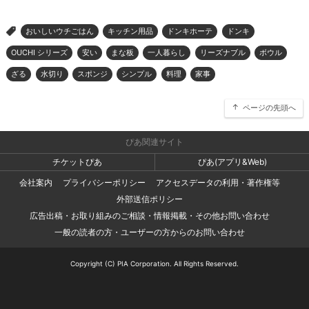
おいしいウチごはん
キッチン用品
ドンキホーテ
ドンキ
>
OUCHI シリーズ
安い
まな板
一人暮らし
リーズナブル
ボウル
ざる
水切り
スポンジ
シンプル
料理
家事
ページの先頭へ
ぴあ関連サイト
チケットぴあ
ぴあ(アプリ&Web)
会社案内
プライバシーポリシー
アクセスデータの利用・著作権等
外部送信ポリシー
広告出稿・お取り組みのご相談・情報掲載・その他お問い合わせ
一般の読者の方・ユーザーの方からのお問い合わせ
Copyright (C) PIA Corporation. All Rights Reserved.