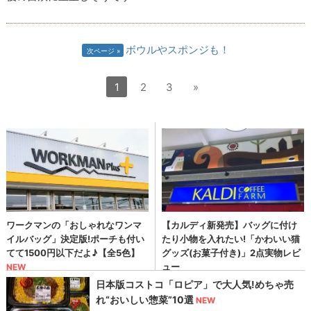
ボウルやスポンジも！
次ページ
1
2
3
»