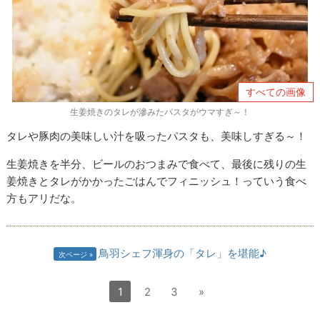
すべての画像
生姜焼きのタレが滲みたパスタがウマすぎ～！
タレや豚肉の美味しい汁を吸ったパスタも、美味しすぎる～！
生姜焼きを半分、ビールのおつまみで食べて、最後に残りの生
姜焼きとタレがかかったごはんでフィニッシュ！っていう食べ
方もアリだな。
鳥羽シェフ渾身の「タレ」を堪能♪
次ページ
1
2
3
»