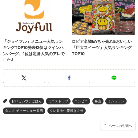
おいしいウチごはん
ミニストップ
コンビニ
弁当
ミシュラン
>
タレ弁 チャーシュー弁当
タレ弁豚生姜焼き弁当
ページの先頭へ