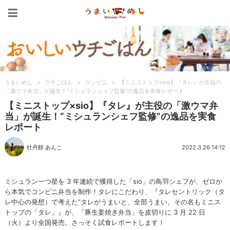
うまいめし
うまいめし
>
ウチごはん
>
コンビニ
>
【ミニストップ×sio】『タレ』が主役の
「激ウマ弁当」が誕生！“ミシュランシェフ監修”の逸品を実食レポート
【ミニストップ×sio】『タレ』が主役の「激ウマ弁
当」が誕生！“ミシュランシェフ監修”の逸品を実食
レポート
牡丹餅 あんこ
2022.3.26 14:12
ミシュラン一つ星を 3 年連続で獲得した「sio」の鳥羽シェフが、ゼロか
ら本気でコンビニ弁当を制作！タレにこだわり、『タレセントリック（タ
レ中心の発想）で考えた“タレがうまいと、全部うまい。その名もミニス
トップの「タレ」』が、「豚生姜焼き弁当」を皮切りに 3 月 22 日
（火）より全国発売。さっそく試食レポートします！