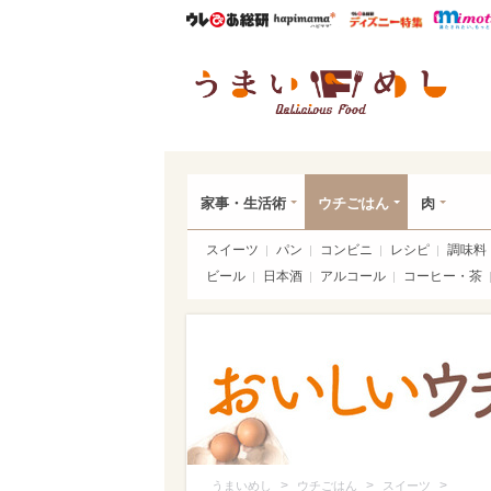
ウレぴあ総研
ハピママ*
ウレぴあ
うま
家事・生活術
ウチごはん
肉
スイーツ
パン
コンビニ
レシピ
調味料
ビール
日本酒
アルコール
コーヒー・茶
>
>
>
うまいめし
ウチごはん
スイーツ