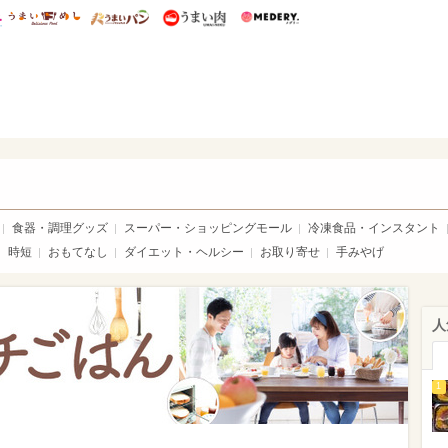
総研 ディズニー特集
mimot.
うまいめし
うまいパン
うまい肉
Medery.
いめし
食器・調理グッズ
スーパー・ショッピングモール
冷凍食品・インスタント
時短
おもてなし
ダイエット・ヘルシー
お取り寄せ
手みやげ
人
1