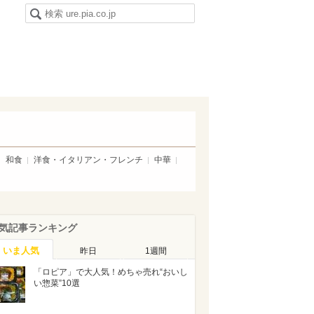
和食
洋食・イタリアン・フレンチ
中華
気記事ランキング
いま人気
昨日
1週間
「ロピア」で大人気！めちゃ売れ“おいし
い惣菜”10選