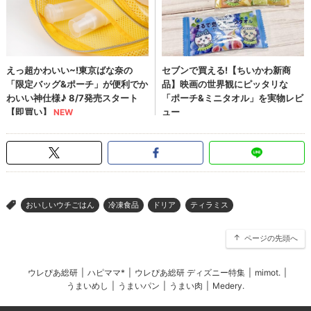
おいしいウチごはん
冷凍食品
ドリア
ティラミス
>
ページの先頭へ
ウレぴあ総研
|
ハピママ*
|
ウレぴあ総研 ディズニー特集
|
mimot.
|
うまいめし
|
うまいパン
|
うまい肉
|
Medery.