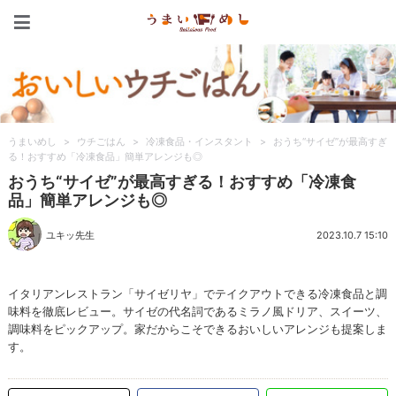
うまいめし
うまいめし
>
ウチごはん
>
冷凍食品・インスタント
>
おうち“サイゼ”が最高すぎ
る！おすすめ「冷凍食品」簡単アレンジも◎
おうち“サイゼ”が最高すぎる！おすすめ「冷凍食
品」簡単アレンジも◎
ユキッ先生
2023.10.7 15:10
イタリアンレストラン「サイゼリヤ」でテイクアウトできる冷凍食品と調
味料を徹底レビュー。サイゼの代名詞であるミラノ風ドリア、スイーツ、
調味料をピックアップ。家だからこそできるおいしいアレンジも提案しま
す。