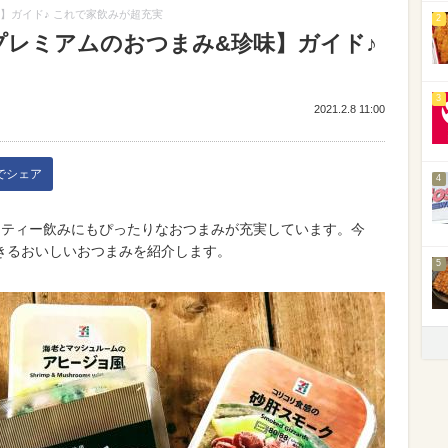
】ガイド♪ これで家飲みが超充実
2
プレミアムのおつまみ&珍味】ガイド♪
3
2021.2.8 11:00
kでシェア
4
ーティー飲みにもぴったりなおつまみが充実しています。今
きるおいしいおつまみを紹介します。
5