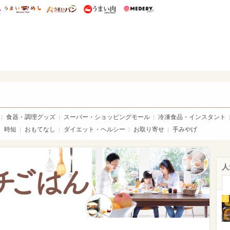
総研 ディズニー特集
mimot.
うまいめし
うまいパン
うまい肉
Medery.
いめし
食器・調理グッズ
スーパー・ショッピングモール
冷凍食品・インスタント
時短
おもてなし
ダイエット・ヘルシー
お取り寄せ
手みやげ
人
1