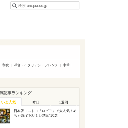
和食
洋食・イタリアン・フレンチ
中華
気記事ランキング
いま人気
昨日
1週間
日本版コストコ「ロピア」で大人気！め
ちゃ売れ“おいしい惣菜”10選