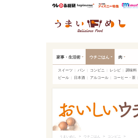
ウレぴあ総研
ハピママ*
ウレぴあ
うま
家事・生活術
ウチごはん
肉
スイーツ
パン
コンビニ
レシピ
調味料
ビール
日本酒
アルコール
コーヒー・茶
>
>
>
うまいめし
ウチごはん
コンビニ