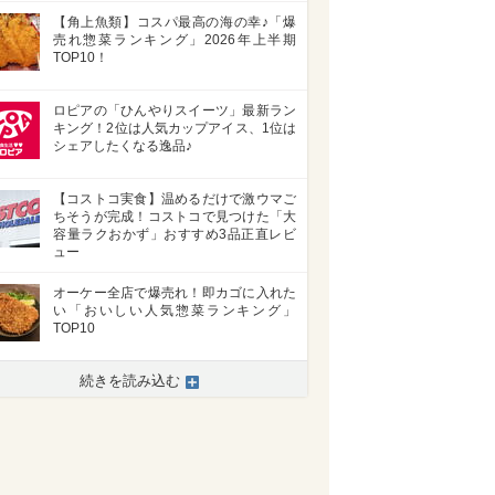
【角上魚類】コスパ最高の海の幸♪「爆
売れ惣菜ランキング」2026年上半期
TOP10！
ロピアの「ひんやりスイーツ」最新ラン
キング！2位は人気カップアイス、1位は
シェアしたくなる逸品♪
【コストコ実食】温めるだけで激ウマご
ちそうが完成！コストコで見つけた「大
容量ラクおかず」おすすめ3品正直レビ
ュー
オーケー全店で爆売れ！即カゴに入れた
い「おいしい人気惣菜ランキング」
TOP10
続きを読み込む