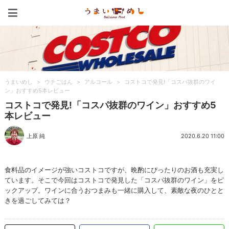
うまいめし
うまいめし
>
ウチごはん
>
アルコール
>
コストコで発見!「コスパ抜群のワイ
ン」おすすめ5本レビュー
コストコで発見!「コスパ抜群のワイン」おすすめ5
本レビュー
上原 純
2020.6.20 11:00
食料品のイメージが強いコストコですが、晩酌にぴったりのお酒も充実し
ています。そこで今回はコストコで発見した「コスパ抜群のワイン」をピ
ックアップ。ワインに合うおつまみも一緒に購入して、素敵な夜のひとと
きを過ごしてみては？