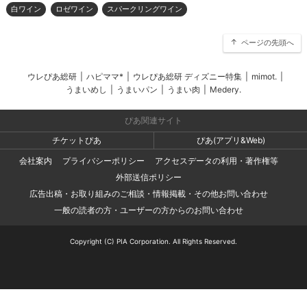
白ワイン
ロゼワイン
スパークリングワイン
ページの先頭へ
ウレぴあ総研
|
ハピママ*
|
ウレぴあ総研 ディズニー特集
|
mimot.
|
うまいめし
|
うまいパン
|
うまい肉
|
Medery.
ぴあ関連サイト
チケットぴあ
ぴあ(アプリ&Web)
会社案内
プライバシーポリシー
アクセスデータの利用・著作権等
外部送信ポリシー
広告出稿・お取り組みのご相談・情報掲載・その他お問い合わせ
一般の読者の方・ユーザーの方からのお問い合わせ
Copyright (C) PIA Corporation. All Rights Reserved.