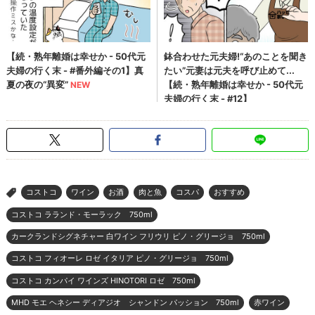
コストコ
ワイン
お酒
肉と魚
コスパ
おすすめ
>
コストコ ラランド・モーラック 750ml
カークランドシグネチャー 白ワイン フリウリ ピノ・グリージョ 750ml
コストコ フィオーレ ロゼ イタリア ピノ・グリージョ 750ml
コストコ カンパイ ワインズ HINOTORI ロゼ 750ml
MHD モエ ヘネシー ディアジオ シャンドン パッション 750ml
赤ワイン