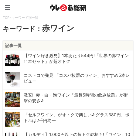
ウレぴあ総研（うれぴあ）
TOP
>
キーワード別一覧
赤ワイン
キーワード：
記事一覧
【ワイン好き必見】1本あたり544円!「世界の赤ワイン
11本セット」が超オトク
コストコで発見!「コスパ抜群のワイン」おすすめ5本レ
ビュー
激安!! 赤・白・泡ワイン「最長5時間の飲み放題」が衝
撃の安さ♪
「セルフワイン」がオトクで楽しい♪ グラス380円、ボ
トルは2千円均一
【カルディ】1,000円以下の超トク銘柄も!「ワイン」10