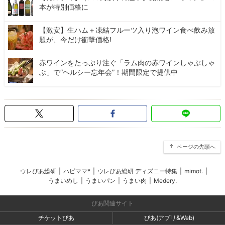
本が特別価格に
【激安】生ハム＋凍結フルーツ入り泡ワイン食べ飲み放
題が、今だけ衝撃価格!
赤ワインをたっぷり注ぐ「ラム肉の赤ワインしゃぶしゃ
ぶ」で“ヘルシー忘年会”！期間限定で提供中
ページの先頭へ
ウレぴあ総研
|
ハピママ*
|
ウレぴあ総研 ディズニー特集
|
mimot.
|
うまいめし
|
うまいパン
|
うまい肉
|
Medery.
ぴあ関連サイト
チケットぴあ
ぴあ(アプリ&Web)