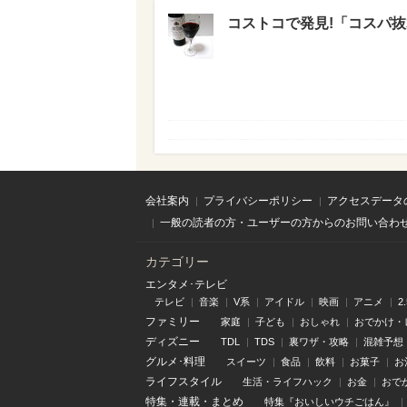
コストコで発見!「コスパ
会社案内
プライバシーポリシー
アクセスデータ
一般の読者の方・ユーザーの方からのお問い合わ
カテゴリー
エンタメ･テレビ
テレビ
音楽
V系
アイドル
映画
アニメ
2
ファミリー
家庭
子ども
おしゃれ
おでかけ・
ディズニー
TDL
TDS
裏ワザ・攻略
混雑予想
グルメ･料理
スイーツ
食品
飲料
お菓子
お
ライフスタイル
生活・ライフハック
お金
おで
特集
・
連載
・
まとめ
特集『おいしいウチごはん』