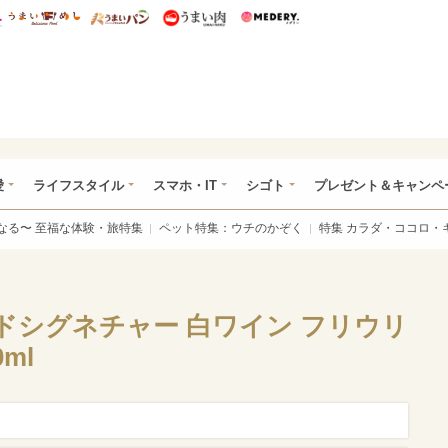
総研 ディズニー特集
mimot.
うまいめし
うまいパン
うまい肉
Medery.
ぴあ総研（うれぴあ）
愛
ライフスタイル
スマホ・IT
シゴト
プレゼント＆キャンペ
なる〜 至福な体験・旅特集
ペット特集：ウチのかぞく
特集 カラダ・ココロ・
ドシグネチャー 白ワイン フリウリ
ml