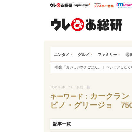
ウレぴあ総研
ハピママ*
ウレぴあ
ウレ
エンタメ
グルメ
ファミリー
恋
特集『おいしいウチごはん』
〜シェアしたく
>
キーワード別一覧
TOP
カークラン
キーワード：
ピノ・グリージョ 750
記事一覧