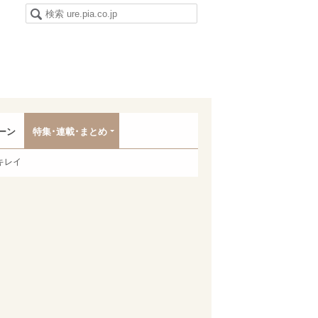
ーン
特集･連載･まとめ
キレイ