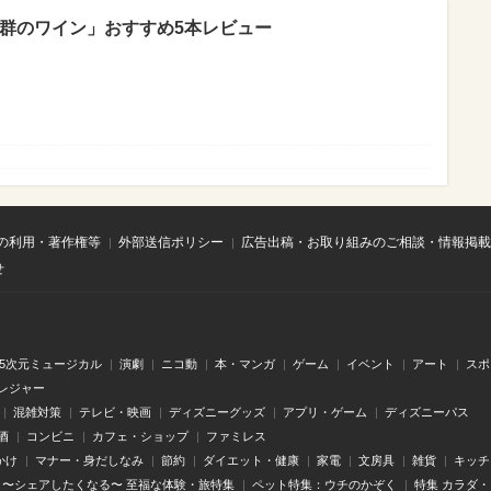
抜群のワイン」おすすめ5本レビュー
の利用・著作権等
外部送信ポリシー
広告出稿・お取り組みのご相談・情報掲載
せ
.5次元ミュージカル
演劇
ニコ動
本・マンガ
ゲーム
イベント
アート
スポ
レジャー
混雑対策
テレビ・映画
ディズニーグッズ
アプリ・ゲーム
ディズニーパス
酒
コンビニ
カフェ・ショップ
ファミレス
かけ
マナー・身だしなみ
節約
ダイエット・健康
家電
文房具
雑貨
キッチ
〜シェアしたくなる〜 至福な体験・旅特集
ペット特集：ウチのかぞく
特集 カラダ