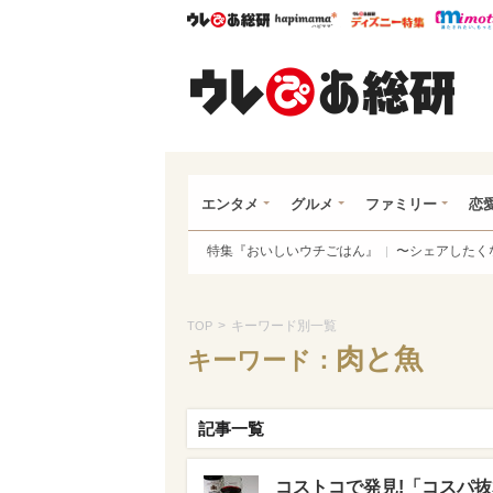
ウレぴあ総研
ハピママ*
ウレぴあ
ウレ
エンタメ
グルメ
ファミリー
恋
特集『おいしいウチごはん』
〜シェアしたく
>
キーワード別一覧
TOP
肉と魚
キーワード：
記事一覧
コストコで発見!「コスパ