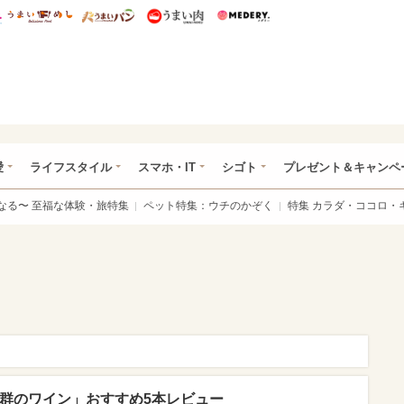
総研 ディズニー特集
mimot.
うまいめし
うまいパン
うまい肉
Medery.
ぴあ総研（うれぴあ）
愛
ライフスタイル
スマホ・IT
シゴト
プレゼント＆キャンペ
なる〜 至福な体験・旅特集
ペット特集：ウチのかぞく
特集 カラダ・ココロ・
抜群のワイン」おすすめ5本レビュー