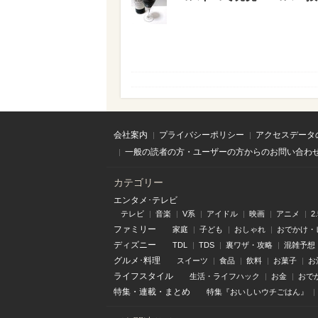
会社案内
プライバシーポリシー
アクセスデータ
一般の読者の方・ユーザーの方からのお問い合わ
カテゴリー
エンタメ･テレビ
テレビ
音楽
V系
アイドル
映画
アニメ
2
ファミリー
家庭
子ども
おしゃれ
おでかけ・
ディズニー
TDL
TDS
裏ワザ・攻略
混雑予想
グルメ･料理
スイーツ
食品
飲料
お菓子
お
ライフスタイル
生活・ライフハック
お金
おで
特集
・
連載
・
まとめ
特集『おいしいウチごはん』