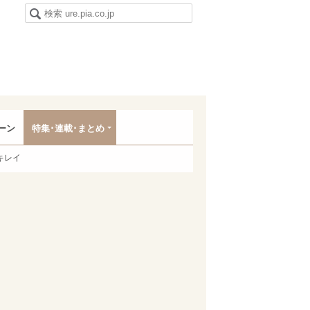
ーン
特集･連載･まとめ
キレイ