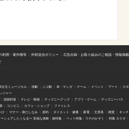
の利用・著作権等
外部送信ポリシー
広告出稿・お取り組みのご相談・情報掲載
せ
.5次元ミュージカル
演劇
ニコ動
本・マンガ
ゲーム
イベント
アート
スポ
レジャー
混雑対策
テレビ・映画
ディズニーグッズ
アプリ・ゲーム
ディズニーパス
酒
コンビニ
カフェ・ショップ
ファミレス
かけ
マナー・身だしなみ
節約
ダイエット・健康
家電
文房具
雑貨
キッチ
〜シェアしたくなる〜 至福な体験・旅特集
ペット特集：ウチのかぞく
特集 カラダ