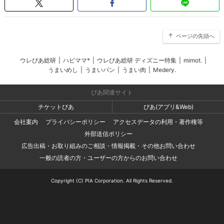
ページの先頭へ
ウレぴあ総研
|
ハピママ*
|
ウレぴあ総研 ディズニー特集
|
mimot.
|
うまいめし
|
うまいパン
|
うまい肉
|
Medery.
ぴあ関連サイト
チケットぴあ
ぴあ(アプリ&Web)
会社案内
プライバシーポリシー
アクセスデータの利用・著作権等
外部送信ポリシー
広告出稿・お取り組みのご相談・情報掲載・その他お問い合わせ
一般の読者の方・ユーザーの方からのお問い合わせ
Copyright (C) PIA Corporation. All Rights Reserved.