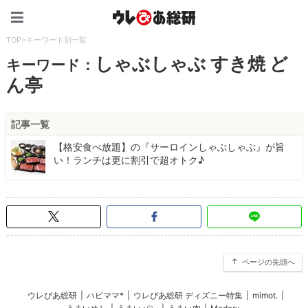
ウレぴあ総研（うれぴあ）
TOP
>
キーワード別一覧
しゃぶしゃぶ すき焼 ど
キーワード：
ん亭
記事一覧
【格安食べ放題】の『サーロインしゃぶしゃぶ』が旨
い！ランチは更に割引で超オトク♪
ページの先頭へ
ウレぴあ総研
|
ハピママ*
|
ウレぴあ総研 ディズニー特集
|
mimot.
|