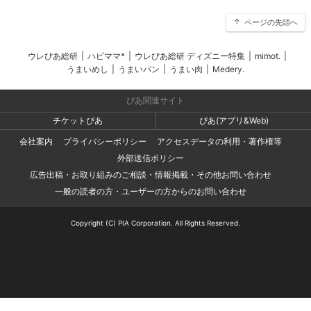
ページの先頭へ
ウレぴあ総研
|
ハピママ*
|
ウレぴあ総研 ディズニー特集
|
mimot.
|
うまいめし
|
うまいパン
|
うまい肉
|
Medery.
ぴあ関連サイト
チケットぴあ
ぴあ(アプリ&Web)
会社案内
プライバシーポリシー
アクセスデータの利用・著作権等
外部送信ポリシー
広告出稿・お取り組みのご相談・情報掲載・その他お問い合わせ
一般の読者の方・ユーザーの方からのお問い合わせ
Copyright (C) PIA Corporation. All Rights Reserved.