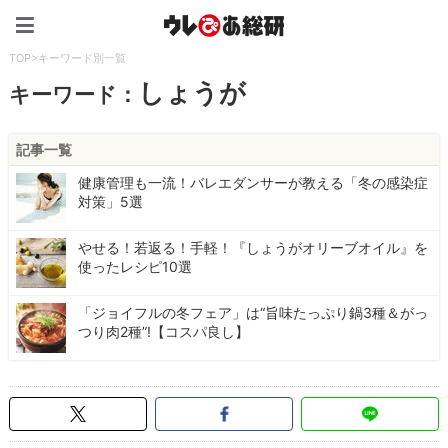
ウレぴあ総研（うれぴあ）
TOP
>
キーワード別一覧
しょうが
キーワード：
記事一覧
健康管理も一流！バレエダンサーが教える「冬の感染症
対策」5選
やせる！若返る！手軽！『しょうがオリーブオイル』を
使ったレシピ10選
「ジョイフルの冬フェア」は“旨味たっぷり鍋3種＆がっ
つり肉2種”!【コスパ良し】