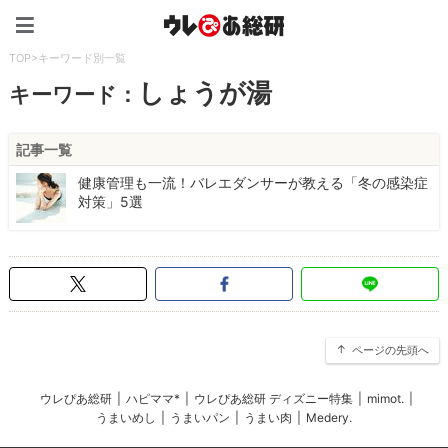
ウレぴあ総研（うれぴあ）
TOP
>
キーワード別一覧
しょうが湯
キーワード：
記事一覧
健康管理も一流！バレエダンサーが教える「冬の感染症
対策」5選
ページの先頭へ
ウレぴあ総研
|
ハピママ*
|
ウレぴあ総研 ディズニー特集
|
mimot.
|
うまいめし
|
うまいパン
|
うまい肉
|
Medery.