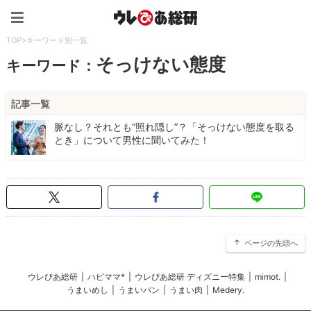
ウレぴあ総研（うれぴあ）
TOP
>
キーワード別一覧
そっけない態度
キーワード：
記事一覧
脈なし？それとも“照れ隠し”？「そっけない態度を取る
とき」について男性に聞いてみた！
ページの先頭へ
ウレぴあ総研
|
ハピママ*
|
ウレぴあ総研 ディズニー特集
|
mimot.
|
うまいめし
|
うまいパン
|
うまい肉
|
Medery.