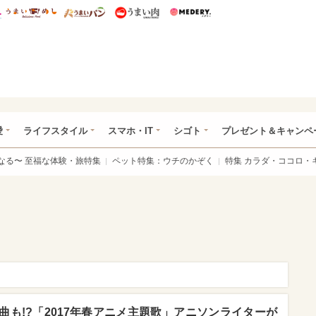
総研 ディズニー特集
mimot.
うまいめし
うまいパン
うまい肉
Medery.
ぴあ総研（うれぴあ）
愛
ライフスタイル
スマホ・IT
シゴト
プレゼント＆キャンペ
なる〜 至福な体験・旅特集
ペット特集：ウチのかぞく
特集 カラダ・ココロ・
も!?「2017年春アニメ主題歌」アニソンライターが