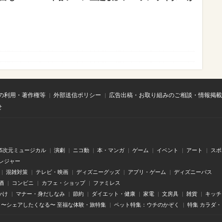
の利用・著作権等
外部送信ポリシー
広告出稿・お取り組みのご相談・情報掲載
せ
.5次元ミュージカル
演劇
ニコ動
本・マンガ
ゲーム
イベント
アート
スポ
レジャー
混雑対策
テレビ・映画
ディズニーグッズ
アプリ・ゲーム
ディズニーパス
酒
コンビニ
カフェ・ショップ
ファミレス
かけ
マナー・身だしなみ
節約
ダイエット・健康
家電
文房具
雑貨
キッチ
〜シェアしたくなる〜 至福な体験・旅特集
ペット特集：ウチのかぞく
特集 カラダ