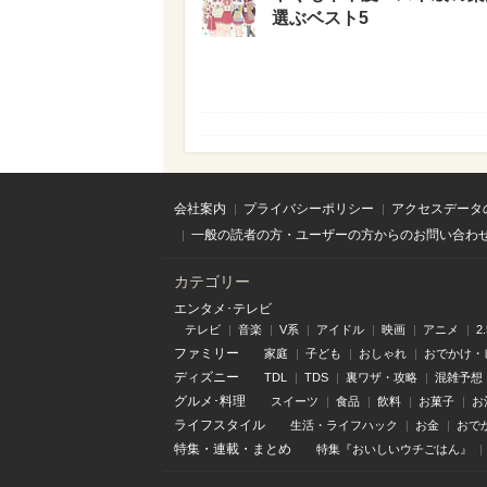
選ぶベスト5
会社案内
プライバシーポリシー
アクセスデータ
一般の読者の方・ユーザーの方からのお問い合わ
カテゴリー
エンタメ･テレビ
テレビ
音楽
V系
アイドル
映画
アニメ
2
ファミリー
家庭
子ども
おしゃれ
おでかけ・
ディズニー
TDL
TDS
裏ワザ・攻略
混雑予想
グルメ･料理
スイーツ
食品
飲料
お菓子
お
ライフスタイル
生活・ライフハック
お金
おで
特集
・
連載
・
まとめ
特集『おいしいウチごはん』