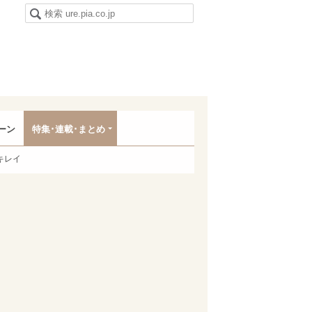
ーン
特集･連載･まとめ
キレイ