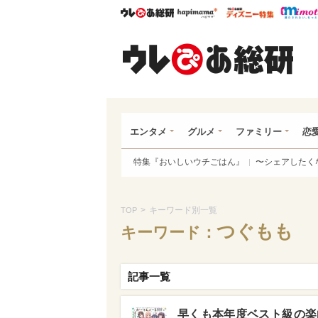
ウレぴあ総研
ハピママ*
ウレぴあ
ウレ
エンタメ
グルメ
ファミリー
恋
特集『おいしいウチごはん』
〜シェアしたく
>
キーワード別一覧
TOP
つぐもも
キーワード：
記事一覧
早くも本年度ベスト級の楽曲