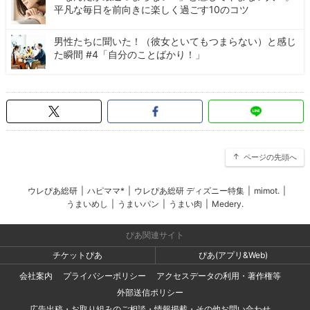
平凡な毎日を前向きに楽しく過ごす10のコツ
男性たちに聞いた！（彼女といてもつまらない）と感じ
た瞬間 #4「自分のことばかり！」
ページの先頭へ
ウレぴあ総研
|
ハピママ*
|
ウレぴあ総研 ディズニー特集
|
mimot.
|
うまいめし
|
うまいパン
|
うまい肉
|
Medery.
ぴあ関連サイト
チケットぴあ
ぴあ(アプリ&Web)
会社案内
プライバシーポリシー
アクセスデータの利用・著作権等
外部送信ポリシー
広告出稿・お取り組みのご相談・情報掲載・その他お問い合わせ