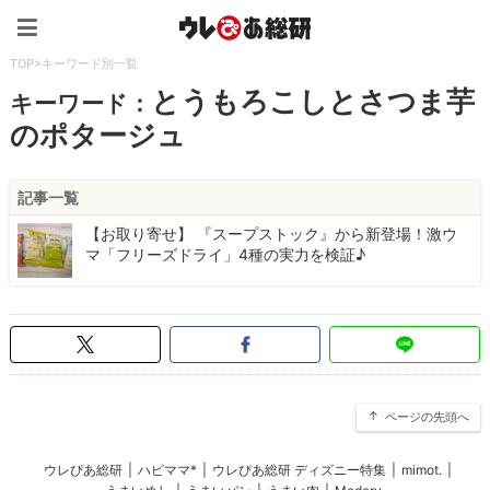
ウレぴあ総研（うれぴあ）
TOP
>
キーワード別一覧
とうもろこしとさつま芋
キーワード：
のポタージュ
記事一覧
【お取り寄せ】 『スープストック』から新登場！激ウ
マ「フリーズドライ」4種の実力を検証♪
ページの先頭へ
ウレぴあ総研
|
ハピママ*
|
ウレぴあ総研 ディズニー特集
|
mimot.
|