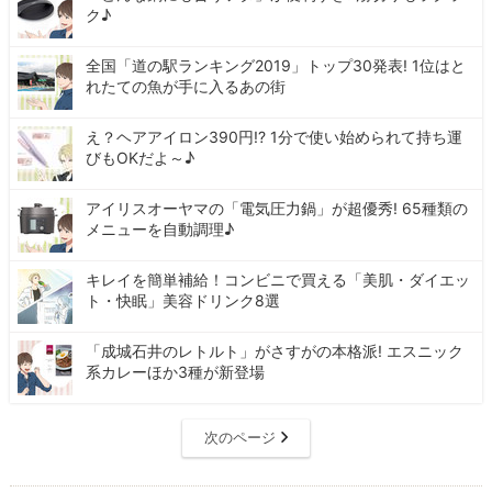
ク♪
全国「道の駅ランキング2019」トップ30発表! 1位はと
れたての魚が手に入るあの街
え？ヘアアイロン390円!? 1分で使い始められて持ち運
びもOKだよ～♪
アイリスオーヤマの「電気圧力鍋」が超優秀! 65種類の
メニューを自動調理♪
キレイを簡単補給！コンビニで買える「美肌・ダイエッ
ト・快眠」美容ドリンク8選
「成城石井のレトルト」がさすがの本格派! エスニック
系カレーほか3種が新登場
次のページ