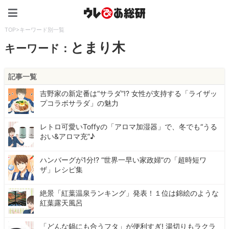
ウレぴあ総研（うれぴあ）
TOP
>
キーワード別一覧
とまり木
キーワード：
記事一覧
吉野家の新定番は“サラダ”!? 女性が支持する「ライザッ
プコラボサラダ」の魅力
レトロ可愛いToffyの「アロマ加湿器」で、冬でも“うる
おい&アロマ充”♪
ハンバーグが1分!? “世界一早い家政婦”の「超時短ワ
ザ」レシピ集
絶景「紅葉温泉ランキング」発表！１位は錦絵のような
紅葉露天風呂
「どんな鍋にも合うフタ」が便利すぎ! 湯切りもラクラ