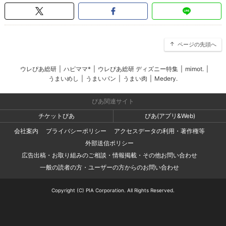
ページの先頭へ
ウレぴあ総研
|
ハピママ*
|
ウレぴあ総研 ディズニー特集
|
mimot.
|
うまいめし
|
うまいパン
|
うまい肉
|
Medery.
ぴあ関連サイト
チケットぴあ
ぴあ(アプリ&Web)
会社案内
プライバシーポリシー
アクセスデータの利用・著作権等
外部送信ポリシー
広告出稿・お取り組みのご相談・情報掲載・その他お問い合わせ
一般の読者の方・ユーザーの方からのお問い合わせ
Copyright (C) PIA Corporation. All Rights Reserved.