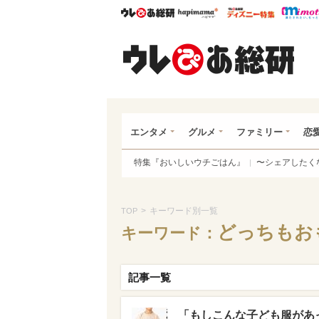
ウレぴあ総研
ハピママ*
ウレぴあ
ウレ
エンタメ
グルメ
ファミリー
恋
特集『おいしいウチごはん』
〜シェアしたく
>
キーワード別一覧
TOP
どっちもお
キーワード：
記事一覧
「もしこんな子ども服があ