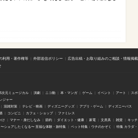
の利用・著作権等
外部送信ポリシー
広告出稿・お取り組みのご相談・情報掲載
せ
.5次元ミュージカル
演劇
ニコ動
本・マンガ
ゲーム
イベント
アート
スポ
レジャー
混雑対策
テレビ・映画
ディズニーグッズ
アプリ・ゲーム
ディズニーパス
酒
コンビニ
カフェ・ショップ
ファミレス
かけ
マナー・身だしなみ
節約
ダイエット・健康
家電
文房具
雑貨
キッチ
〜シェアしたくなる〜 至福な体験・旅特集
ペット特集：ウチのかぞく
特集 カラダ