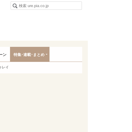
ーン
特集･連載･まとめ
キレイ