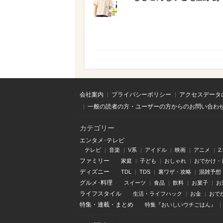
会社案内
プライバシーポリシー
アクセスデータ
一般の読者の方・ユーザーの方からのお問い合わ
カテゴリー
エンタメ･テレビ
テレビ
音楽
V系
アイドル
映画
アニメ
2
ファミリー
家庭
子ども
おしゃれ
おでかけ・
ディズニー
TDL
TDS
裏ワザ・攻略
混雑予想
グルメ･料理
スイーツ
食品
飲料
お菓子
お
ライフスタイル
生活・ライフハック
お金
おで
特集
・
連載
・
まとめ
特集『おいしいウチごはん』