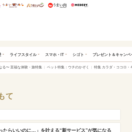
総研 ディズニー特集
mimot.
うまいめし
うまいパン
うまい肉
Medery.
ぴあ総研（うれぴあ）
愛
ライフスタイル
スマホ・IT
シゴト
プレゼント＆キャンペ
なる〜 至福な体験・旅特集
ペット特集：ウチのかぞく
特集 カラダ・ココロ・
もて
ったらいいのに…」を叶える“新サービス”が気になる