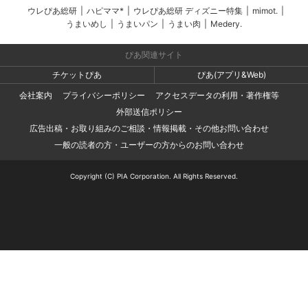
ウレぴあ総研
|
ハピママ*
|
ウレぴあ総研 ディズニー特集
|
mimot.
|
うまいめし
|
うまいパン
|
うまい肉
|
Medery.
ぴあ関連サイト
チケットぴあ
ぴあ(アプリ&Web)
会社案内
プライバシーポリシー
アクセスデータの利用・著作権等
外部送信ポリシー
広告出稿・お取り組みのご相談・情報掲載・その他お問い合わせ
一般の読者の方・ユーザーの方からのお問い合わせ
Copyright (C) PIA Corporation. All Rights Reserved.