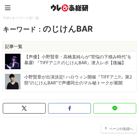
ウレぴあ総研（うれぴあ）
TOP
>
キーワード別一覧
のじけんBAR
キーワード：
記事一覧
【声優】小野賢章・高橋直純らが“苦悩の下積み時代”を
暴露! 『TIFFアニ!! のじけんBAR』潜入レポ【後編】
小野賢章が出演決定! ハロウィン開催『TIFFアニ!!』第2
部“のじけんBAR”で声優同士のマル秘トークが展開
ページの先頭へ