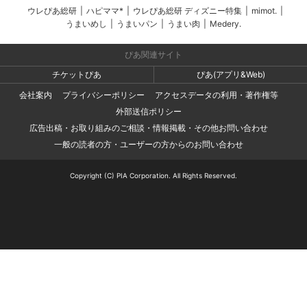
ウレぴあ総研
|
ハピママ*
|
ウレぴあ総研 ディズニー特集
|
mimot.
|
うまいめし
|
うまいパン
|
うまい肉
|
Medery.
ぴあ関連サイト
チケットぴあ
ぴあ(アプリ&Web)
会社案内
プライバシーポリシー
アクセスデータの利用・著作権等
外部送信ポリシー
広告出稿・お取り組みのご相談・情報掲載・その他お問い合わせ
一般の読者の方・ユーザーの方からのお問い合わせ
Copyright (C) PIA Corporation. All Rights Reserved.