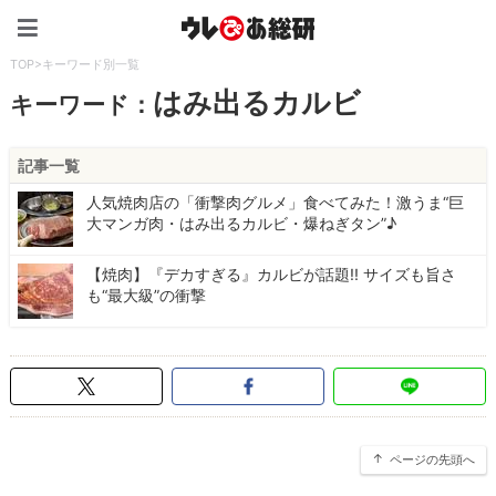
ウレぴあ総研（うれぴあ）
TOP
>
キーワード別一覧
はみ出るカルビ
キーワード：
記事一覧
人気焼肉店の「衝撃肉グルメ」食べてみた！激うま“巨
大マンガ肉・はみ出るカルビ・爆ねぎタン”♪
【焼肉】『デカすぎる』カルビが話題!! サイズも旨さ
も“最大級”の衝撃
ページの先頭へ