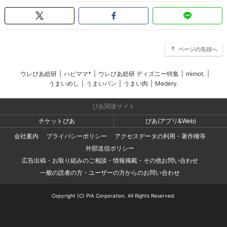
ページの先頭へ
ウレぴあ総研
|
ハピママ*
|
ウレぴあ総研 ディズニー特集
|
mimot.
|
うまいめし
|
うまいパン
|
うまい肉
|
Medery.
ぴあ関連サイト
チケットぴあ
ぴあ(アプリ&Web)
会社案内
プライバシーポリシー
アクセスデータの利用・著作権等
外部送信ポリシー
広告出稿・お取り組みのご相談・情報掲載・その他お問い合わせ
一般の読者の方・ユーザーの方からのお問い合わせ
Copyright (C) PIA Corporation. All Rights Reserved.