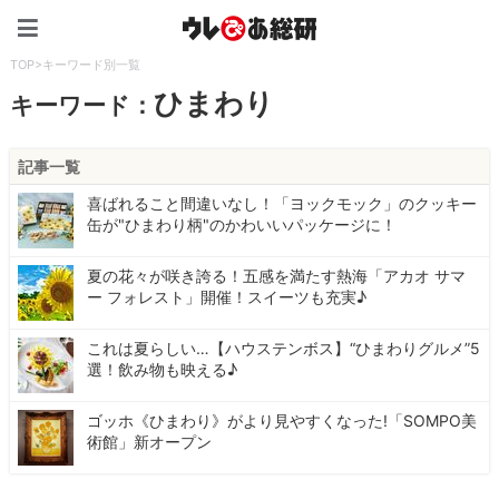
ウレぴあ総研（うれぴあ）
TOP
>
キーワード別一覧
ひまわり
キーワード：
記事一覧
喜ばれること間違いなし！「ヨックモック」のクッキー
缶が"ひまわり柄"のかわいいパッケージに！
夏の花々が咲き誇る！五感を満たす熱海「アカオ サマ
ー フォレスト」開催！スイーツも充実♪
これは夏らしい…【ハウステンボス】“ひまわりグルメ”5
選！飲み物も映える♪
ゴッホ《ひまわり》がより見やすくなった!「SOMPO美
術館」新オープン