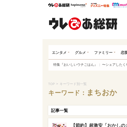
ウレぴあ総研
ハピママ*
ウレぴあ
ウレ
エンタメ
グルメ
ファミリー
恋
特集『おいしいウチごはん』
〜シェアしたく
>
キーワード別一覧
TOP
まちおか
キーワード：
記事一覧
【節約】超激安「おかしのま