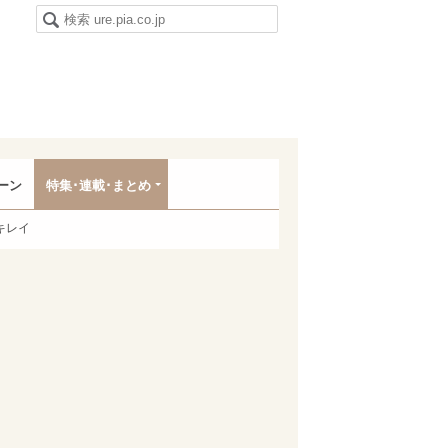
ーン
特集･連載･まとめ
キレイ