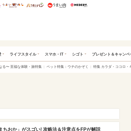
総研 ディズニー特集
mimot.
うまいめし
うまいパン
うまい肉
Medery.
ぴあ総研（うれぴあ）
愛
ライフスタイル
スマホ・IT
シゴト
プレゼント＆キャンペ
なる〜 至福な体験・旅特集
ペット特集：ウチのかぞく
特集 カラダ・ココロ・
ちおか」がスゴい! 攻略法＆注意点をFPが解説