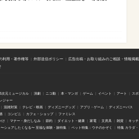
の利用・著作権等
外部送信ポリシー
広告出稿・お取り組みのご相談・情報掲載
せ
.5次元ミュージカル
演劇
ニコ動
本・マンガ
ゲーム
イベント
アート
スポ
レジャー
混雑対策
テレビ・映画
ディズニーグッズ
アプリ・ゲーム
ディズニーパス
酒
コンビニ
カフェ・ショップ
ファミレス
かけ
マナー・身だしなみ
節約
ダイエット・健康
家電
文房具
雑貨
キッチ
〜シェアしたくなる〜 至福な体験・旅特集
ペット特集：ウチのかぞく
特集 カラダ