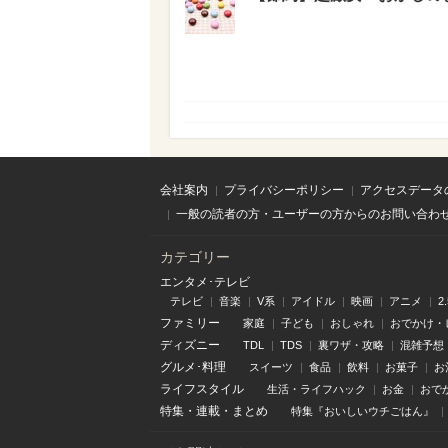
会社案内
プライバシーポリシー
アクセスデータ
一般の読者の方・ユーザーの方からのお問い合わ
カテゴリー
エンタメ･テレビ
テレビ
音楽
V系
アイドル
映画
アニメ
2
ファミリー
家庭
子ども
おしゃれ
おでかけ・
ディズニー
TDL
TDS
裏ワザ・攻略
混雑予想
グルメ･料理
スイーツ
食品
飲料
お菓子
お
ライフスタイル
生活・ライフハック
お金
おで
特集
・
連載
・
まとめ
特集『おいしいウチごはん』