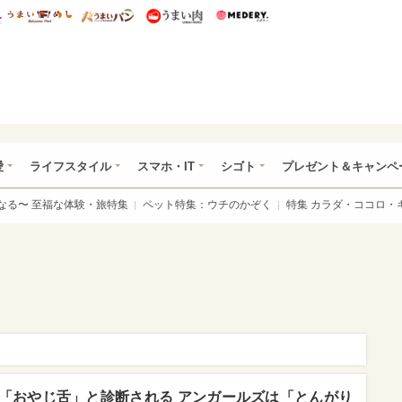
総研 ディズニー特集
mimot.
うまいめし
うまいパン
うまい肉
Medery.
ぴあ総研（うれぴあ）
愛
ライフスタイル
スマホ・IT
シゴト
プレゼント＆キャンペ
なる〜 至福な体験・旅特集
ペット特集：ウチのかぞく
特集 カラダ・ココロ・
「おやじ舌」と診断される アンガールズは「とんがり