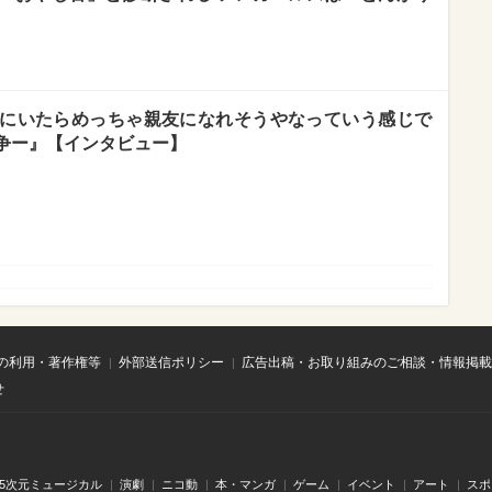
にいたらめっちゃ親友になれそうやなっていう感じで
争ー』【インタビュー】
の利用・著作権等
外部送信ポリシー
広告出稿・お取り組みのご相談・情報掲載
せ
.5次元ミュージカル
演劇
ニコ動
本・マンガ
ゲーム
イベント
アート
スポ