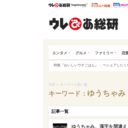
ウレぴあ総研
ハピママ*
ウレぴあ
ウレ
エンタメ
グルメ
ファミリー
恋
特集『おいしいウチごはん』
〜シェアしたく
>
キーワード別一覧
TOP
ゆうちゃみ
キーワード：
記事一覧
ゆうちゃみ、漢字を間違え