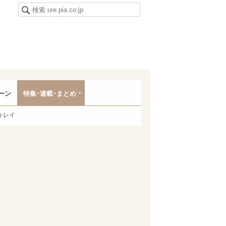
ーン
特集･連載･まとめ
キレイ