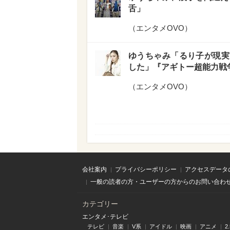
舌」
（
エンタメOVO
）
ゆうちゃみ「るり子が現実
した」『アギトー超能力戦
（
エンタメOVO
）
会社案内
プライバシーポリシー
アクセスデータ
一般の読者の方・ユーザーの方からのお問い合わ
カテゴリー
エンタメ･テレビ
テレビ
音楽
V系
アイドル
映画
アニメ
2