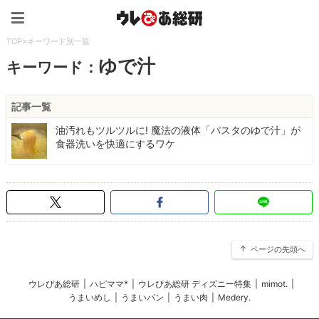
ウレぴあ総研（うれぴあ）
TOP
>
キーワード別一覧
ゆで汁
キーワード：
記事一覧
油汚れもツルツルに! 魔法の液体「パスタのゆで汁」が
食器洗いを快適にするワケ
ページの先頭へ
ウレぴあ総研
|
ハピママ*
|
ウレぴあ総研 ディズニー特集
|
mimot.
|
うまいめし
|
うまいパン
|
うまい肉
|
Medery.