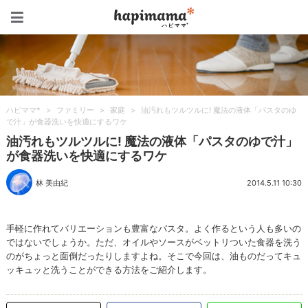
ハピママ*
ハピママ*
>
ファミリー
>
家庭
>
油汚れもツルツルに! 魔法の液体「パスタのゆ
で汁」が食器洗いを快適にするワケ
油汚れもツルツルに! 魔法の液体「パスタのゆで汁」
が食器洗いを快適にするワケ
林 美由紀
2014.5.11 10:30
手軽に作れてバリエーションも豊富なパスタ。よく作るという人も多いの
ではないでしょうか。ただ、オイルやソースがベットリついた食器を洗う
のがちょっと面倒だったりしますよね。そこで今回は、油ものだってキュ
ッキュッと洗うことができる方法をご紹介します。