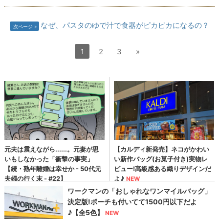
なぜ、パスタのゆで汁で食器がピカピカになるの？
次ページ
1
2
3
»